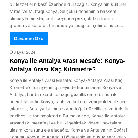
bu lezzetlerin keşfi üzerinde duracağız. Konya’nın Kültürel
Mirası ve Mutfağı Konya, Selçuklu döneminin başkenti
olmasıyla birlikte, tarihi boyunca pek çok farklı etnik
grubun ve kültürün bir arada yaşadığı bir şehir olmuştur.…
Devamını Oku
3 Eylül 2024
Konya ile Antalya Arası Mesafe: Konya-
Antalya Arası Kaç Kilometre?
Konya ile Antalya Arası Mesafe: Konya-Antalya Arası Kaç
Kilometre? Türkiye’nin güneyinde konumlanan Konya ve
Antalya, her biri kendine özgü güzellikleri ile bilinen iki
önemli şehirdir. Konya, tarihi ve kültürel zenginlikleri ile öne
çıkarken, Antalya ise muazzam doğal güzellikleri ve turistik
cazibesi ile tanınmaktadır. Bu makalede, Konya ile Antalya
arasındaki mesafeyi ve bu iki şehirdeki önemli noktalara
ulaşım konusunu ele alacağız. Konya ve Antalya’nın Coğrafi
Konumu Konya, İç Anadolu Bölgesi’nin en büyük şehri olup,