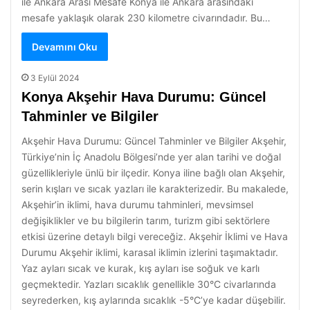
ile Ankara Arası Mesafe Konya ile Ankara arasındaki
mesafe yaklaşık olarak 230 kilometre civarındadır. Bu…
Devamını Oku
3 Eylül 2024
Konya Akşehir Hava Durumu: Güncel
Tahminler ve Bilgiler
Akşehir Hava Durumu: Güncel Tahminler ve Bilgiler Akşehir,
Türkiye’nin İç Anadolu Bölgesi’nde yer alan tarihi ve doğal
güzellikleriyle ünlü bir ilçedir. Konya iline bağlı olan Akşehir,
serin kışları ve sıcak yazları ile karakterizedir. Bu makalede,
Akşehir’in iklimi, hava durumu tahminleri, mevsimsel
değişiklikler ve bu bilgilerin tarım, turizm gibi sektörlere
etkisi üzerine detaylı bilgi vereceğiz. Akşehir İklimi ve Hava
Durumu Akşehir iklimi, karasal iklimin izlerini taşımaktadır.
Yaz ayları sıcak ve kurak, kış ayları ise soğuk ve karlı
geçmektedir. Yazları sıcaklık genellikle 30°C civarlarında
seyrederken, kış aylarında sıcaklık -5°C’ye kadar düşebilir.