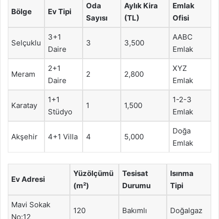
Oda
Aylık Kira
Emlak
Bölge
Ev Tipi
Sayısı
(TL)
Ofisi
3+1
AABC
Selçuklu
3
3,500
Daire
Emlak
2+1
XYZ
Meram
2
2,800
Daire
Emlak
1+1
1-2-3
Karatay
1
1,500
Stüdyo
Emlak
Doğa
Akşehir
4+1 Villa
4
5,000
Emlak
Yüzölçümü
Tesisat
Isınma
Ev Adresi
(m²)
Durumu
Tipi
Mavi Sokak
120
Bakımlı
Doğalgaz
No:12