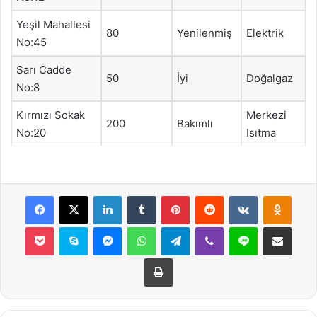
Yeşil Mahallesi
80
Yenilenmiş
Elektrik
No:45
Sarı Cadde
50
İyi
Doğalgaz
No:8
Kırmızı Sokak
Merkezi
200
Bakımlı
No:20
Isıtma
Facebook
X
LinkedIn
Tumblr
Pinterest
Reddit
VKontakte
Odnok
Pocket
Skype
Messenger
WhatsApp
Telegram
Viber
Line
E-Posta ile payla
Yazdır