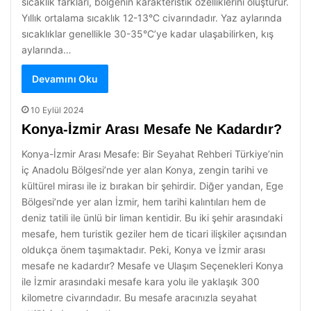
sıcaklık farkları, bölgenin karakteristik özelliklerini oluşturur.
Yıllık ortalama sıcaklık 12-13°C civarındadır. Yaz aylarında
sıcaklıklar genellikle 30-35°C’ye kadar ulaşabilirken, kış
aylarında…
Devamını Oku
10 Eylül 2024
Konya-İzmir Arası Mesafe Ne Kadardır?
Konya-İzmir Arası Mesafe: Bir Seyahat Rehberi Türkiye’nin
iç Anadolu Bölgesi’nde yer alan Konya, zengin tarihi ve
kültürel mirası ile iz bırakan bir şehirdir. Diğer yandan, Ege
Bölgesi’nde yer alan İzmir, hem tarihi kalıntıları hem de
deniz tatili ile ünlü bir liman kentidir. Bu iki şehir arasındaki
mesafe, hem turistik geziler hem de ticari ilişkiler açısından
oldukça önem taşımaktadır. Peki, Konya ve İzmir arası
mesafe ne kadardır? Mesafe ve Ulaşım Seçenekleri Konya
ile İzmir arasındaki mesafe kara yolu ile yaklaşık 300
kilometre civarındadır. Bu mesafe aracınızla seyahat