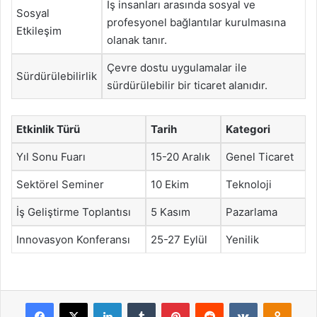
İş insanları arasında sosyal ve
Sosyal
profesyonel bağlantılar kurulmasına
Etkileşim
olanak tanır.
Çevre dostu uygulamalar ile
Sürdürülebilirlik
sürdürülebilir bir ticaret alanıdır.
Etkinlik Türü
Tarih
Kategori
Yıl Sonu Fuarı
15-20 Aralık
Genel Ticaret
Sektörel Seminer
10 Ekim
Teknoloji
İş Geliştirme Toplantısı
5 Kasım
Pazarlama
Innovasyon Konferansı
25-27 Eylül
Yenilik
Facebook
X
LinkedIn
Tumblr
Pinterest
Reddit
VKontakte
Odnok