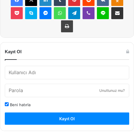
Pocket
Skype
Messenger
WhatsApp
Telegram
Viber
Line
E-Posta ile payla
Yazdır
Kayıt Ol
Unuttunuz mu?
Beni hatırla
Kayıt Ol