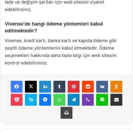
İade ve değişim şartları için web sitesini ziyaret
edebilirsiniz.
Vivense’de hangi ödeme yöntemleri kabul
edilmektedir?
Vivense, kredi kartı, banka kartı ve kapıda ödeme gibi
çeşitli ödeme yöntemlerini kabul etmektedir. Ödeme
seçenekleri hakkında daha fazla bilgi için web sitesini
kontrol edebilirsiniz.
Facebook
X
LinkedIn
Tumblr
Pinterest
Reddit
VKontakte
Odnok
Pocket
Skype
Messenger
WhatsApp
Telegram
Viber
Line
E-Posta ile payla
Yazdır