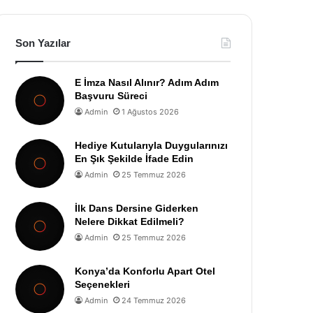
Son Yazılar
E İmza Nasıl Alınır? Adım Adım
Başvuru Süreci
Admin
1 Ağustos 2026
Hediye Kutularıyla Duygularınızı
En Şık Şekilde İfade Edin
Admin
25 Temmuz 2026
İlk Dans Dersine Giderken
Nelere Dikkat Edilmeli?
Admin
25 Temmuz 2026
Konya’da Konforlu Apart Otel
Seçenekleri
Admin
24 Temmuz 2026