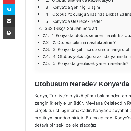
Otobüs Biletleri ve Rezervasyon
Skype
Konya'da Şehir İçi Ulaşım
Otobüs Yolculuğu Sırasında Dikkat Edilm
E-Posta ile paylaş
Konya'da Gezilecek Yerler
Yazdır
SSS (Sıkça Sorulan Sorular)
1. Konya'da otobüs seferleri ne sıklıkla d
2. Otobüs biletimi nasıl alabilirim?
3. Konya'da şehir içi ulaşımda hangi otobü
4. Otobüs yolculuğu sırasında yanımda n
5. Konya'da gezilecek yerler nerelerdir?
Otobüsüm Nerede? Konya’da 
Konya, Türkiye’nin yüzölçümü bakımından en büyü
zenginlikleriyle ünlüdür. Mevlana Celaleddin Ru
birçok turisti ağırlamaktadır. Konya’da seyahat
pratik yollarından biridir. Bu makalede, Konya
detaylı bir şekilde ele alacağız.