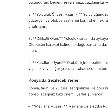
bulundurun. Değerli eşyalarınızı, cüzdanınızı v
2. **Yolculuk Öncesi Hazırlık:** Yolculuğunuz
güzergah ve otobüs saatlerini kontrol etmek fayd
unutmayın.
3. **Dikkatli Olun:** Yolculuk sırasında uykuya 
Otobüsün hareket halinde olduğu zamanlarda, k
olun.
4. **Kurallara Uyun:** Otobüs içinde belirlenen
yapmak veya diğer yolcuları rahatsız etmekten 
Konya’da Gezilecek Yerler
Konya, tarihi ve kültürel zenginlikleri ile dolu
görebileceğiniz bazı önemli yerler şunlardır:
– **Mevlana Müzesi:** Mevlana Celaleddin Rum