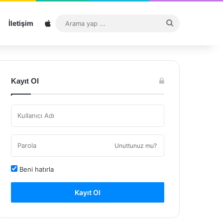
Sitemap
Arama
İletişim
yap
...
Kayıt Ol
Unuttunuz mu?
Beni hatırla
Kayıt Ol