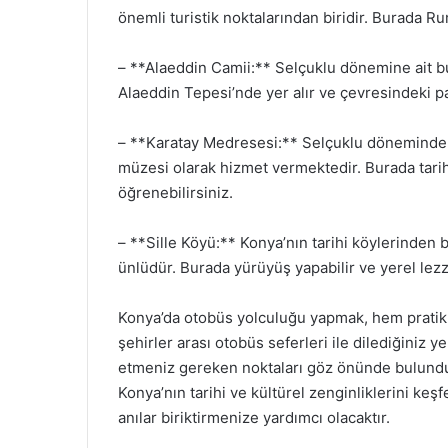
önemli turistik noktalarından biridir. Burada Rum
– **Alaeddin Camii:** Selçuklu dönemine ait bu 
Alaeddin Tepesi’nde yer alır ve çevresindeki pa
– **Karatay Medresesi:** Selçuklu döneminde
müzesi olarak hizmet vermektedir. Burada tarih
öğrenebilirsiniz.
– **Sille Köyü:** Konya’nın tarihi köylerinden bir
ünlüdür. Burada yürüyüş yapabilir ve yerel lezze
Konya’da otobüs yolculuğu yapmak, hem pratik 
şehirler arası otobüs seferleri ile dilediğiniz 
etmeniz gereken noktaları göz önünde bulundura
Konya’nın tarihi ve kültürel zenginliklerini ke
anılar biriktirmenize yardımcı olacaktır.