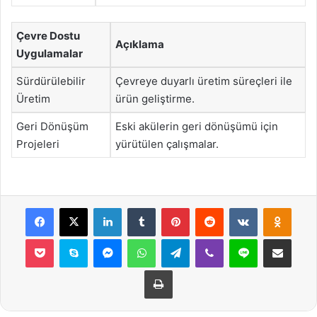
Çevre Dostu
Açıklama
Uygulamalar
Sürdürülebilir
Çevreye duyarlı üretim süreçleri ile
Üretim
ürün geliştirme.
Geri Dönüşüm
Eski akülerin geri dönüşümü için
Projeleri
yürütülen çalışmalar.
Facebook
X
LinkedIn
Tumblr
Pinterest
Reddit
VKontakte
Odnok
Pocket
Skype
Messenger
WhatsApp
Telegram
Viber
Line
E-Posta ile payla
Yazdır