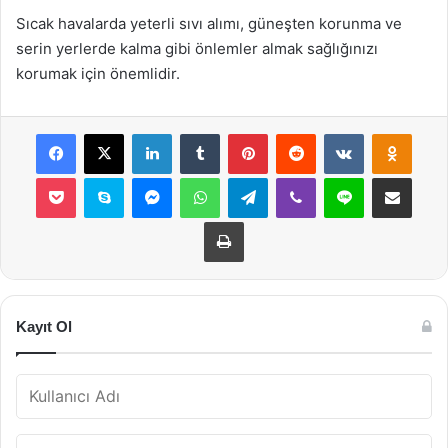
Sıcak havalarda yeterli sıvı alımı, güneşten korunma ve
serin yerlerde kalma gibi önlemler almak sağlığınızı
korumak için önemlidir.
Facebook
X
LinkedIn
Tumblr
Pinterest
Reddit
VKontakte
Odnok
Pocket
Skype
Messenger
WhatsApp
Telegram
Viber
Line
E-Posta ile payla
Yazdır
Kayıt Ol