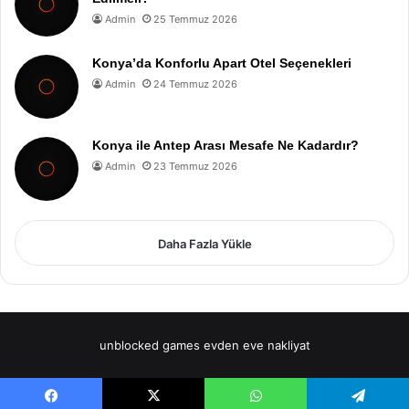
Admin
25 Temmuz 2026
Konya’da Konforlu Apart Otel Seçenekleri
Admin
24 Temmuz 2026
Konya ile Antep Arası Mesafe Ne Kadardır?
Admin
23 Temmuz 2026
Daha Fazla Yükle
unblocked games
evden eve nakliyat