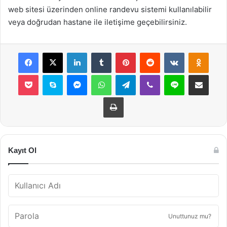
web sitesi üzerinden online randevu sistemi kullanılabilir
veya doğrudan hastane ile iletişime geçebilirsiniz.
Facebook
X
LinkedIn
Tumblr
Pinterest
Reddit
VKontakte
Odnok
Pocket
Skype
Messenger
WhatsApp
Telegram
Viber
Line
E-Posta ile payla
Yazdır
Kayıt Ol
Unuttunuz mu?