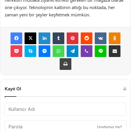
öne çıkıyor. Teknolojinin kalbinin attığı bu noktada, her
zaman yeni bir şeyler keşfetmek mümkün.
Facebook
X
LinkedIn
Tumblr
Pinterest
Reddit
VKontakte
Odnok
Pocket
Skype
Messenger
WhatsApp
Telegram
Viber
Line
E-Posta ile payla
Yazdır
Kayıt Ol
Unuttunuz mu?