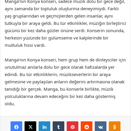
Manga’nın Konya konseri, sadece müzik dolu bir gece değil,
aynı zamanda bir topluluk oluşturma deneyimiydi. Farklı
yaş gruplarından ve geçmişlerden gelen insanlar, aynı
tutkuyla bir araya geldi. Bu tür etkinlikler, müziğin birleştirici
gücünü bir kez daha gözler önüne serdi. Konserin sonunda,
herkesin yüzünde bir gülümseme ve kalplerinde bir
mutluluk hissi vardı.
Manga’nın Konya konseri, hem grup hem de dinleyiciler için
unutulmaz anılarla dolu bir gece olarak hafızalarda yer
edindi. Bu tür etkinliklerin, müzikseverlerin bir araya
gelmesine ve paylaşılan anların değerini artırmasına olanak
tanıdığı bir gerçek. Manga, bu konserle birlikte, müzik
yolculuklarına devam edeceğini bir kez daha göstermiş
oldu.
Facebook
X
LinkedIn
Tumblr
Pinterest
Reddit
VKontakte
Odnok