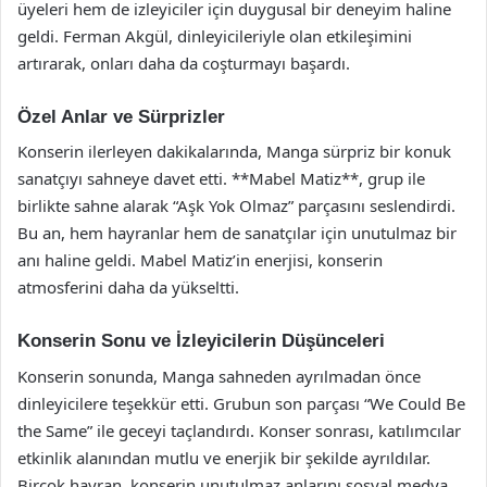
üyeleri hem de izleyiciler için duygusal bir deneyim haline
geldi. Ferman Akgül, dinleyicileriyle olan etkileşimini
artırarak, onları daha da coşturmayı başardı.
Özel Anlar ve Sürprizler
Konserin ilerleyen dakikalarında, Manga sürpriz bir konuk
sanatçıyı sahneye davet etti. **Mabel Matiz**, grup ile
birlikte sahne alarak “Aşk Yok Olmaz” parçasını seslendirdi.
Bu an, hem hayranlar hem de sanatçılar için unutulmaz bir
anı haline geldi. Mabel Matiz’in enerjisi, konserin
atmosferini daha da yükseltti.
Konserin Sonu ve İzleyicilerin Düşünceleri
Konserin sonunda, Manga sahneden ayrılmadan önce
dinleyicilere teşekkür etti. Grubun son parçası “We Could Be
the Same” ile geceyi taçlandırdı. Konser sonrası, katılımcılar
etkinlik alanından mutlu ve enerjik bir şekilde ayrıldılar.
Birçok hayran, konserin unutulmaz anlarını sosyal medya