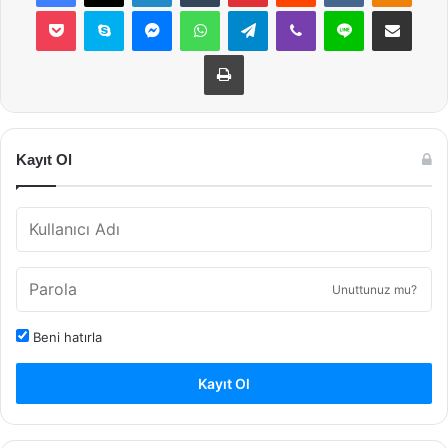
Pocket
Skype
Messenger
WhatsApp
Telegram
Viber
Line
E-Posta ile payla
Yazdır
Kayıt Ol
Unuttunuz mu?
Beni hatırla
Kayıt Ol