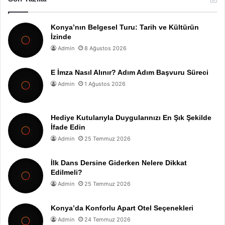
Konya’nın Belgesel Turu: Tarih ve Kültürün
İzinde
Admin
8 Ağustos 2026
E İmza Nasıl Alınır? Adım Adım Başvuru Süreci
Admin
1 Ağustos 2026
Hediye Kutularıyla Duygularınızı En Şık Şekilde
İfade Edin
Admin
25 Temmuz 2026
İlk Dans Dersine Giderken Nelere Dikkat
Edilmeli?
Admin
25 Temmuz 2026
Konya’da Konforlu Apart Otel Seçenekleri
Admin
24 Temmuz 2026