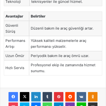
Teknoloji
teknisyenler ile güncel hizmet.
Avantajlar
Belirtiler
Güvenli
Düzenli bakım ile araç güvenliği artar.
Sürüş
Performans
Yüksek kaliteli malzemelerle araç
Artışı
performansı yükselir.
Uzun Ömür
Periyodik bakım ile araç ömrü uzar.
Profesyonel ekip ile zamanında hizmet
Hızlı Servis
sunumu.
Facebook
X
LinkedIn
Tumblr
Pinterest
Reddit
VKontakte
Odnok
Pocket
Skype
Messenger
WhatsApp
Telegram
Viber
Line
E-Posta ile payla