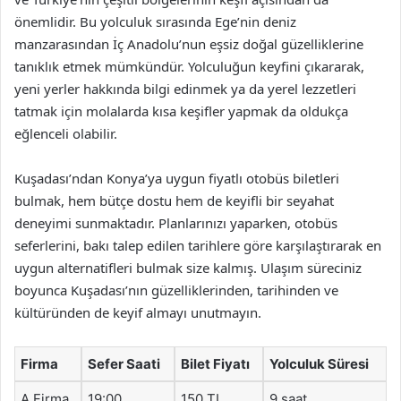
önemlidir. Bu yolculuk sırasında Ege’nin deniz
manzarasından İç Anadolu’nun eşsiz doğal güzelliklerine
tanıklık etmek mümkündür. Yolculuğun keyfini çıkararak,
yeni yerler hakkında bilgi edinmek ya da yerel lezzetleri
tatmak için molalarda kısa keşifler yapmak da oldukça
eğlenceli olabilir.
Kuşadası’ndan Konya’ya uygun fiyatlı otobüs biletleri
bulmak, hem bütçe dostu hem de keyifli bir seyahat
deneyimi sunmaktadır. Planlarınızı yaparken, otobüs
seferlerini, bakı talep edilen tarihlere göre karşılaştırarak en
uygun alternatifleri bulmak size kalmış. Ulaşım süreciniz
boyunca Kuşadası’nın güzelliklerinden, tarihinden ve
kültüründen de keyif almayı unutmayın.
Firma
Sefer Saati
Bilet Fiyatı
Yolculuk Süresi
A Firma
19:00
150 TL
9 saat