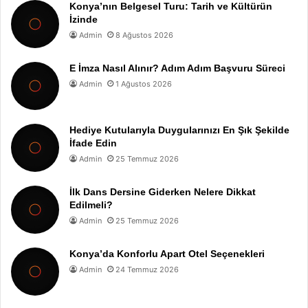
Konya’nın Belgesel Turu: Tarih ve Kültürün
İzinde
Admin
8 Ağustos 2026
E İmza Nasıl Alınır? Adım Adım Başvuru Süreci
Admin
1 Ağustos 2026
Hediye Kutularıyla Duygularınızı En Şık Şekilde
İfade Edin
Admin
25 Temmuz 2026
İlk Dans Dersine Giderken Nelere Dikkat
Edilmeli?
Admin
25 Temmuz 2026
Konya’da Konforlu Apart Otel Seçenekleri
Admin
24 Temmuz 2026