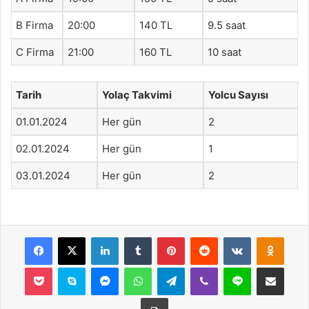
B Firma
20:00
140 TL
9.5 saat
C Firma
21:00
160 TL
10 saat
Tarih
Yolaç Takvimi
Yolcu Sayısı
01.01.2024
Her gün
2
02.01.2024
Her gün
1
03.01.2024
Her gün
2
Facebook
X
LinkedIn
Tumblr
Pinterest
Reddit
VKontakte
Odnok
Pocket
Skype
Messenger
WhatsApp
Telegram
Viber
Line
E-Posta ile payla
Yazdır