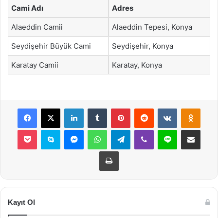
Cami Adı
Adres
Alaeddin Camii
Alaeddin Tepesi, Konya
Seydişehir Büyük Cami
Seydişehir, Konya
Karatay Camii
Karatay, Konya
Facebook
X
LinkedIn
Tumblr
Pinterest
Reddit
VKontakte
Odnok
Pocket
Skype
Messenger
WhatsApp
Telegram
Viber
Line
E-Posta ile payla
Yazdır
Kayıt Ol