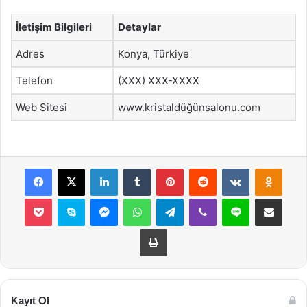
İletişim Bilgileri
Detaylar
Adres
Konya, Türkiye
Telefon
(XXX) XXX-XXXX
Web Sitesi
www.kristaldüğünsalonu.com
Facebook
X
LinkedIn
Tumblr
Pinterest
Reddit
VKontakte
Odnok
Pocket
Skype
Messenger
WhatsApp
Telegram
Viber
Line
E-Posta ile payla
Yazdır
Kayıt Ol