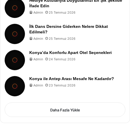
Hediye Kutularıyla Duygularınızı En Şık Şekilde
İfade Edin
Admin
25 Temmuz 2026
İlk Dans Dersine Giderken Nelere Dikkat
Edilmeli?
Admin
25 Temmuz 2026
Konya’da Konforlu Apart Otel Seçenekleri
Admin
24 Temmuz 2026
Konya ile Antep Arası Mesafe Ne Kadardır?
Admin
23 Temmuz 2026
Daha Fazla Yükle