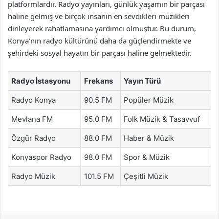
platformlardır. Radyo yayınları, günlük yaşamın bir parçası
haline gelmiş ve birçok insanın en sevdikleri müzikleri
dinleyerek rahatlamasına yardımcı olmuştur. Bu durum,
Konya’nın radyo kültürünü daha da güçlendirmekte ve
şehirdeki sosyal hayatın bir parçası haline gelmektedir.
Radyo İstasyonu
Frekans
Yayın Türü
Radyo Konya
90.5 FM
Popüler Müzik
Mevlana FM
95.0 FM
Folk Müzik & Tasavvuf
Özgür Radyo
88.0 FM
Haber & Müzik
Konyaspor Radyo
98.0 FM
Spor & Müzik
Radyo Müzik
101.5 FM
Çeşitli Müzik