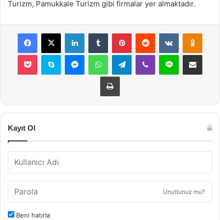
Turizm, Pamukkale Turizm gibi firmalar yer almaktadır.
Facebook
X
LinkedIn
Tumblr
Pinterest
Reddit
VKontakte
Odnok
Pocket
Skype
Messenger
WhatsApp
Telegram
Viber
Line
E-Posta ile payla
Yazdır
Kayıt Ol
Unuttunuz mu?
Beni hatırla