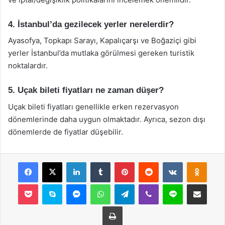
4. İstanbul’da gezilecek yerler nerelerdir?
Ayasofya, Topkapı Sarayı, Kapalıçarşı ve Boğaziçi gibi
yerler İstanbul’da mutlaka görülmesi gereken turistik
noktalardır.
5. Uçak bileti fiyatları ne zaman düşer?
Uçak bileti fiyatları genellikle erken rezervasyon
dönemlerinde daha uygun olmaktadır. Ayrıca, sezon dışı
dönemlerde de fiyatlar düşebilir.
Facebook
X
LinkedIn
Tumblr
Pinterest
Reddit
VKontakte
Odnok
Pocket
Skype
Messenger
WhatsApp
Telegram
Viber
Line
E-Posta ile payla
Yazdır