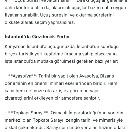
4. **Uçuş Süresi ve Aktarmalar**: Direkt uçuşlar genellikle
daha konforlu olsa da, aktarmalı uçuşlar bazen daha uygun
fiyatlar sunabilir. Uçuş süresini ve aktarma sürelerini
dikkate alarak seçim yapmalısınız.
İstanbul’da Gezilecek Yerler
Konya’dan İstanbul’a uçtuğunuzda, İstanbul’un sunduğu
birçok turistik yeri keşfetme fırsatına sahip olacaksınız.
İşte İstanbul’da mutlaka görülmesi gereken bazı yerler:
– **Ayasofya**: Tarihi bir yapıt olan Ayasofya, Bizans
döneminin en önemli mimari eserlerinden biridir. Hem
cami hem de müze olarak işlev gören bu yapı,
ziyaretçilerini etkileyen bir atmosfere sahiptir.
– **Topkapı Sarayı**: Osmanlı İmparatorluğu’nun yönetim
merkezi olan Topkapı Sarayı, zengin tarihi ve mimarisiyle
dikkat çekmektedir. Saray içerisinde yer alan hazine odası