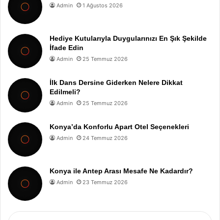
Admin
1 Ağustos 2026
Hediye Kutularıyla Duygularınızı En Şık Şekilde
İfade Edin
Admin
25 Temmuz 2026
İlk Dans Dersine Giderken Nelere Dikkat
Edilmeli?
Admin
25 Temmuz 2026
Konya’da Konforlu Apart Otel Seçenekleri
Admin
24 Temmuz 2026
Konya ile Antep Arası Mesafe Ne Kadardır?
Admin
23 Temmuz 2026