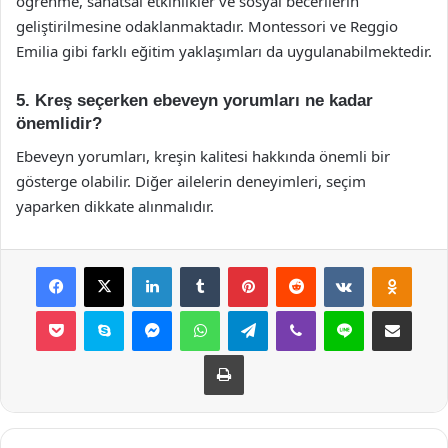
öğrenme, sanatsal etkinlikler ve sosyal becerilerin
geliştirilmesine odaklanmaktadır. Montessori ve Reggio
Emilia gibi farklı eğitim yaklaşımları da uygulanabilmektedir.
5. Kreş seçerken ebeveyn yorumları ne kadar
önemlidir?
Ebeveyn yorumları, kreşin kalitesi hakkında önemli bir
gösterge olabilir. Diğer ailelerin deneyimleri, seçim
yaparken dikkate alınmalıdır.
Facebook
X
LinkedIn
Tumblr
Pinterest
Reddit
VKontakte
Odnok
Pocket
Skype
Messenger
WhatsApp
Telegram
Viber
Line
E-Posta ile payla
Yazdır