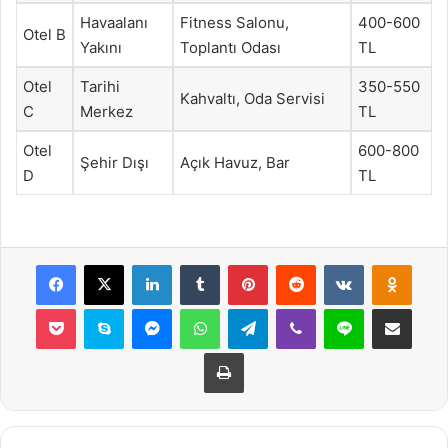
Havaalanı
Fitness Salonu,
400-600
Otel B
Yakını
Toplantı Odası
TL
Otel
Tarihi
350-550
Kahvaltı, Oda Servisi
C
Merkez
TL
Otel
600-800
Şehir Dışı
Açık Havuz, Bar
D
TL
Facebook
X
LinkedIn
Tumblr
Pinterest
Reddit
VKontakte
Odnok
Pocket
Skype
Messenger
WhatsApp
Telegram
Viber
Line
E-Posta ile payla
Yazdır