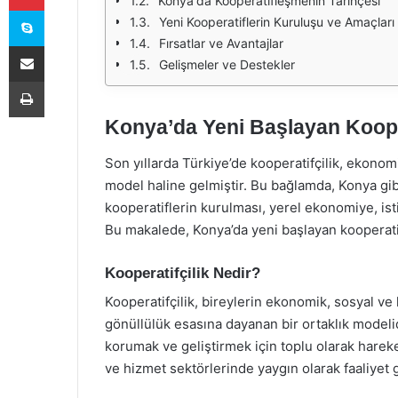
Konya'da Kooperatifleşmenin Tarihçesi
Skype
Yeni Kooperatiflerin Kuruluşu ve Amaçları
Fırsatlar ve Avantajlar
E-Posta ile paylaş
Gelişmeler ve Destekler
Yazdır
Konya’da Yeni Başlayan Kooper
Son yıllarda Türkiye’de kooperatifçilik, ekono
model haline gelmiştir. Bu bağlamda, Konya gib
kooperatiflerin kurulması, yerel ekonomiye, is
Bu makalede, Konya’da yeni başlayan kooperatifl
Kooperatifçilik Nedir?
Kooperatifçilik, bireylerin ekonomik, sosyal ve 
gönüllülük esasına dayanan bir ortaklık modelid
korumak ve geliştirmek için toplu olarak hareket 
ve hizmet sektörlerinde yaygın olarak faaliyet