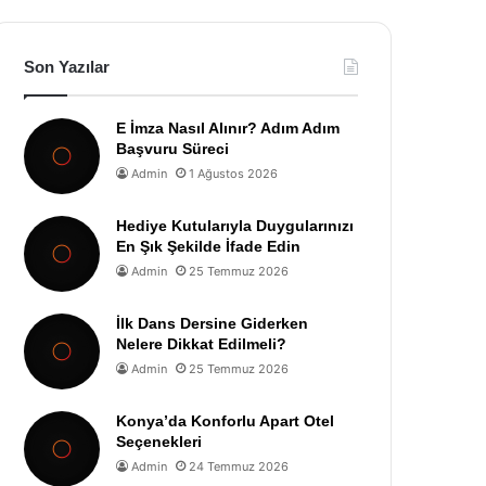
Son Yazılar
E İmza Nasıl Alınır? Adım Adım
Başvuru Süreci
Admin
1 Ağustos 2026
Hediye Kutularıyla Duygularınızı
En Şık Şekilde İfade Edin
Admin
25 Temmuz 2026
İlk Dans Dersine Giderken
Nelere Dikkat Edilmeli?
Admin
25 Temmuz 2026
Konya’da Konforlu Apart Otel
Seçenekleri
Admin
24 Temmuz 2026