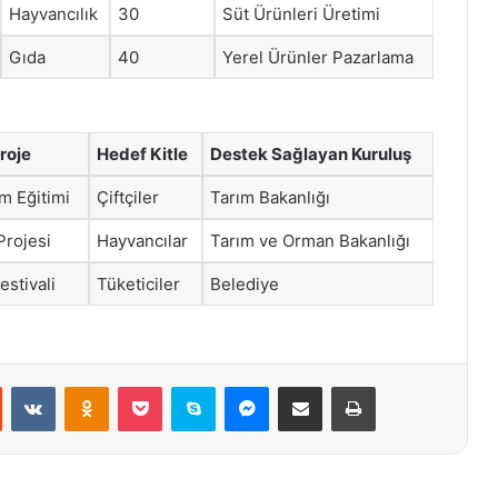
Hayvancılık
30
Süt Ürünleri Üretimi
Gıda
40
Yerel Ürünler Pazarlama
roje
Hedef Kitle
Destek Sağlayan Kuruluş
m Eğitimi
Çiftçiler
Tarım Bakanlığı
Projesi
Hayvancılar
Tarım ve Orman Bakanlığı
estivali
Tüketiciler
Belediye
st
Reddit
VKontakte
Odnoklassniki
Pocket
Skype
Messenger
E-Posta ile paylaş
Yazdır