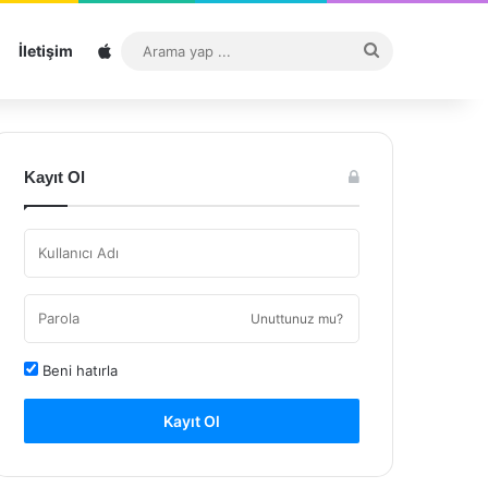
Sitemap
Arama
İletişim
yap
...
Kayıt Ol
Unuttunuz mu?
Beni hatırla
Kayıt Ol