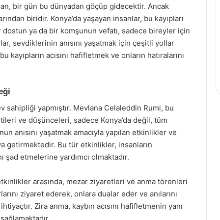
nsan, bir gün bu dünyadan göçüp gidecektir. Ancak
ından biridir. Konya’da yaşayan insanlar, bu kayıpları
bir dostun ya da bir komşunun vefatı, sadece bireyler için
lar, sevdiklerinin anısını yaşatmak için çeşitli yollar
 bu kayıpların acısını hafifletmek ve onların hatıralarını
eği
v sahipliği yapmıştır. Mevlana Celaleddin Rumi, bu
tileri ve düşünceleri, sadece Konya’da değil, tüm
nun anısını yaşatmak amacıyla yapılan etkinlikler ve
a getirmektedir. Bu tür etkinlikler, insanların
ını şad etmelerine yardımcı olmaktadır.
kinlikler arasında, mezar ziyaretleri ve anma törenleri
arını ziyaret ederek, onlara dualar eder ve anılarını
htiyaçtır. Zira anma, kaybın acısını hafifletmenin yanı
 sağlamaktadır.