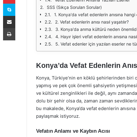
Skype
SSS (Sıkça Sorulan Sorular)
1. Konya'da vefat edenlerin anısına hangi 
E-Posta ile paylaş
2. Vefat edenlerin anısı nasıl yaşatılır?
Yazdır
3. Konya'da anma kültürü neden önemlid
4. Hayır işleri vefat edenlerin anısına nasıl
5. Vefat edenler için yazılan eserler ne tü
Konya’da Vefat Edenlerin Anıs
Konya, Türkiye’nin en köklü şehirlerinden biri 
yapmış ve pek çok önemli şahsiyetin yetişmesine
ve kültürel zenginlikleri ile değil, aynı zaman
dolu bir şehir olsa da, zaman zaman sevdikleri
bu makalede, Konya’da vefat edenlerin anısına v
paylaşmak istiyoruz.
Vefatın Anlamı ve Kaybın Acısı