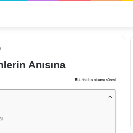
a
lerin Anısına
4 dakika okuma süresi
ği