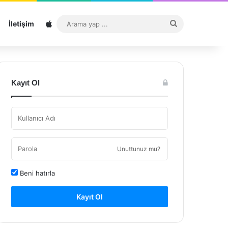
Sitemap
Arama
İletişim
yap
...
Kayıt Ol
Unuttunuz mu?
Beni hatırla
Kayıt Ol