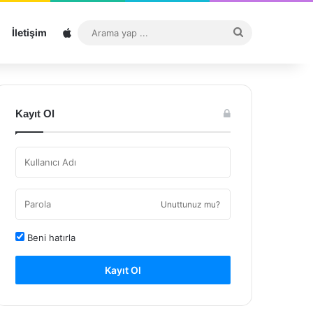
Sitemap
Arama
İletişim
yap
...
Kayıt Ol
Unuttunuz mu?
Beni hatırla
Kayıt Ol