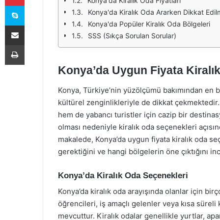
Konya'da Kiralık Oda Fiyatları
Skype
Konya'da Kiralık Oda Ararken Dikkat Edil
Konya'da Popüler Kiralık Oda Bölgeleri
E-Posta ile paylaş
SSS (Sıkça Sorulan Sorular)
Yazdır
Konya’da Uygun Fiyata Kiralı
Konya, Türkiye’nin yüzölçümü bakımından en büy
kültürel zenginlikleriyle de dikkat çekmektedir.
hem de yabancı turistler için cazip bir destin
olması nedeniyle kiralık oda seçenekleri açısı
makalede, Konya’da uygun fiyata kiralık oda se
gerektiğini ve hangi bölgelerin öne çıktığını in
Konya’da Kiralık Oda Seçenekleri
Konya’da kiralık oda arayışında olanlar için birç
öğrencileri, iş amaçlı gelenler veya kısa süreli
mevcuttur. Kiralık odalar genellikle yurtlar, ap