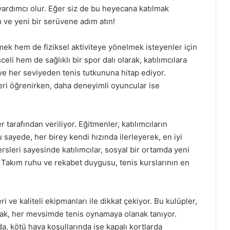
ardımcı olur. Eğer siz de bu heyecana katılmak
n ve yeni bir serüvene adım atın!
mek hem de fiziksel aktiviteye yönelmek isteyenler için
i hem de sağlıklı bir spor dalı olarak, katılımcılara
n ve her seviyeden tenis tutkununa hitap ediyor.
leri öğrenirken, daha deneyimli oyuncular ise
 tarafından veriliyor. Eğitmenler, katılımcıların
u sayede, her birey kendi hızında ilerleyerek, en iyi
rsleri sayesinde katılımcılar, sosyal bir ortamda yeni
. Takım ruhu ve rekabet duygusu, tenis kurslarının en
ri ve kaliteli ekipmanları ile dikkat çekiyor. Bu kulüpler,
ak, her mevsimde tenis oynamaya olanak tanıyor.
a, kötü hava koşullarında ise kapalı kortlarda