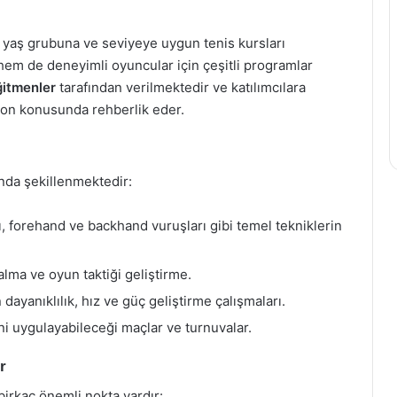
 yaş grubuna ve seviyeye uygun tenis kursları
hem de deneyimli oyuncular için çeşitli programlar
ğitmenler
tarafından verilmektedir ve katılımcılara
isyon konusunda rehberlik eder.
tında şekillenmektedir:
ı, forehand ve backhand vuruşları gibi temel tekniklerin
alma ve oyun taktiği geliştirme.
 dayanıklılık, hız ve güç geliştirme çalışmaları.
ni uygulayabileceği maçlar ve turnuvalar.
r
irkaç önemli nokta vardır: