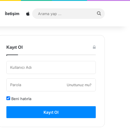
Sitemap
Arama
İletişim
yap
...
Kayıt Ol
Unuttunuz mu?
Beni hatırla
Kayıt Ol