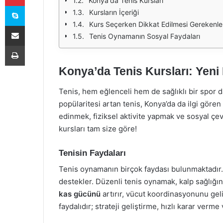
Konya'da Tenis Kursları
Skype
Kursların İçeriği
Kurs Seçerken Dikkat Edilmesi Gerekenle
E-Posta ile paylaş
Tenis Oynamanın Sosyal Faydaları
Yazdır
Konya’da Tenis Kursları: Yeni 
Tenis, hem eğlenceli hem de sağlıklı bir spor da
popülaritesi artan tenis, Konya’da da ilgi gören 
edinmek, fiziksel aktivite yapmak ve sosyal çev
kursları tam size göre!
Tenisin Faydaları
Tenis oynamanın birçok faydası bulunmaktadır. 
destekler. Düzenli tenis oynamak, kalp sağlığını i
kas gücünü
artırır, vücut koordinasyonunu geliş
faydalıdır; strateji geliştirme, hızlı karar verme