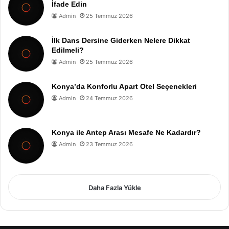
İfade Edin
Admin
25 Temmuz 2026
İlk Dans Dersine Giderken Nelere Dikkat
Edilmeli?
Admin
25 Temmuz 2026
Konya’da Konforlu Apart Otel Seçenekleri
Admin
24 Temmuz 2026
Konya ile Antep Arası Mesafe Ne Kadardır?
Admin
23 Temmuz 2026
Daha Fazla Yükle