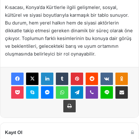
Kısacası, Konya’da Kürtlerle ilgili gelişmeler, sosyal,
kültürel ve siyasi boyutlarıyla karmaşık bir tablo sunuyor.
Bu durum, hem yerel halkın hem de siyasi aktörlerin
dikkatle takip etmesi gereken dinamik bir süreç olarak öne
çıkıyor. Toplumun farklı kesimlerinin bu konuya dair görüş
ve beklentileri, gelecekteki barış ve uyum ortamının
oluşmasında belirleyici bir rol oynayabilir.
Facebook
X
LinkedIn
Tumblr
Pinterest
Reddit
VKontakte
Odnok
Pocket
Skype
Messenger
WhatsApp
Telegram
Viber
Line
E-Posta ile payla
Yazdır
Kayıt Ol