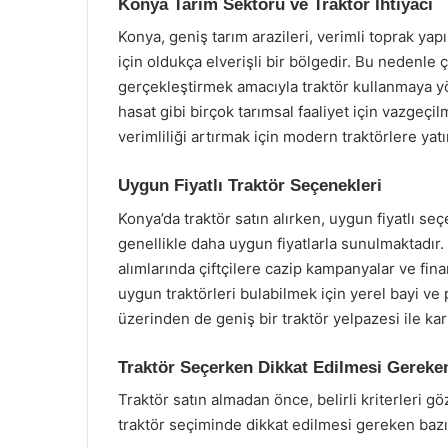
Konya Tarım Sektörü ve Traktör İhtiyacı
Konya, geniş tarım arazileri, verimli toprak yapı
için oldukça elverişli bir bölgedir. Bu nedenle çif
gerçekleştirmek amacıyla traktör kullanmaya yön
hasat gibi birçok tarımsal faaliyet için vazgeçil
verimliliği artırmak için modern traktörlere yat
Uygun Fiyatlı Traktör Seçenekleri
Konya’da traktör satın alırken, uygun fiyatlı se
genellikle daha uygun fiyatlarla sunulmaktadır.
alımlarında çiftçilere cazip kampanyalar ve fina
uygun traktörleri bulabilmek için yerel bayi ve 
üzerinden de geniş bir traktör yelpazesi ile 
Traktör Seçerken Dikkat Edilmesi Gereke
Traktör satın almadan önce, belirli kriterleri
traktör seçiminde dikkat edilmesi gereken bazı 