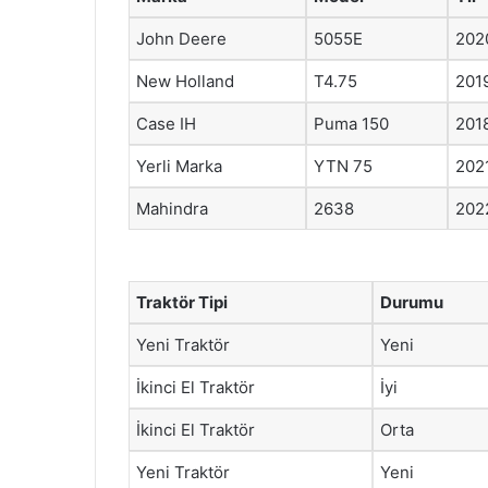
John Deere
5055E
202
New Holland
T4.75
201
Case IH
Puma 150
201
Yerli Marka
YTN 75
202
Mahindra
2638
202
Traktör Tipi
Durumu
Yeni Traktör
Yeni
İkinci El Traktör
İyi
İkinci El Traktör
Orta
Yeni Traktör
Yeni