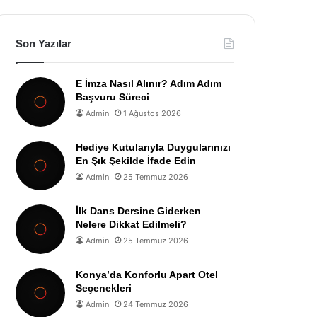
Son Yazılar
E İmza Nasıl Alınır? Adım Adım
Başvuru Süreci
Admin
1 Ağustos 2026
Hediye Kutularıyla Duygularınızı
En Şık Şekilde İfade Edin
Admin
25 Temmuz 2026
İlk Dans Dersine Giderken
Nelere Dikkat Edilmeli?
Admin
25 Temmuz 2026
Konya’da Konforlu Apart Otel
Seçenekleri
Admin
24 Temmuz 2026