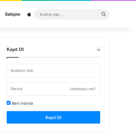
Sitemap
Arama
İletişim
yap
...
Kayıt Ol
Unuttunuz mu?
Beni hatırla
Kayıt Ol