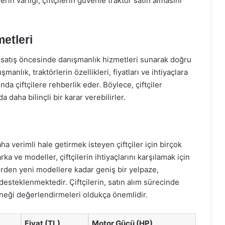
in varlığı, çiftçilerin güvenle traktör satın almasını
etleri
ara satış öncesinde danışmanlık hizmetleri sunarak doğru
nlık, traktörlerin özellikleri, fiyatları ve ihtiyaçlara
a çiftçilere rehberlik eder. Böylece, çiftçiler
daha bilinçli bir karar verebilirler.
daha verimli hale getirmek isteyen çiftçiler için birçok
ka ve modeller, çiftçilerin ihtiyaçlarını karşılamak için
rlerden yeni modellere kadar geniş bir yelpaze,
desteklenmektedir. Çiftçilerin, satın alım sürecinde
eneği değerlendirmeleri oldukça önemlidir.
Fiyat (TL)
Motor Gücü (HP)