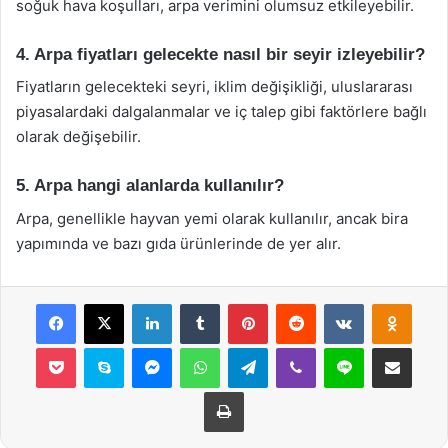
soğuk hava koşulları, arpa verimini olumsuz etkileyebilir.
4. Arpa fiyatları gelecekte nasıl bir seyir izleyebilir?
Fiyatların gelecekteki seyri, iklim değişikliği, uluslararası
piyasalardaki dalgalanmalar ve iç talep gibi faktörlere bağlı
olarak değişebilir.
5. Arpa hangi alanlarda kullanılır?
Arpa, genellikle hayvan yemi olarak kullanılır, ancak bira
yapımında ve bazı gıda ürünlerinde de yer alır.
Facebook
X
LinkedIn
Tumblr
Pinterest
Reddit
VKontakte
Odnok
Pocket
Skype
Messenger
WhatsApp
Telegram
Viber
Line
E-Posta ile payla
Yazdır