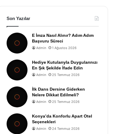
Son Yazılar
E İmza Nasıl Alınır? Adım Adım
Başvuru Süreci
Admin
1 Ağustos 2026
Hediye Kutularıyla Duygularınızı
En Şık Şekilde İfade Edin
Admin
25 Temmuz 2026
İlk Dans Dersine Giderken
Nelere Dikkat Edilmeli?
Admin
25 Temmuz 2026
Konya’da Konforlu Apart Otel
Seçenekleri
Admin
24 Temmuz 2026