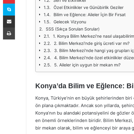
Seri ve Etkinlikler
Skype
Özel Etkinlikler ve Günübirlik Geziler
Bilim ve Eğlence: Aileler İçin Bir Fırsat
E-Posta ile paylaş
Gelecek Vizyonu
Yazdır
SSS (Sıkça Sorulan Sorular)
1. Konya Bilim Merkezi'ne nasıl ulaşabiliri
2. Bilim Merkezi'nde giriş ücreti var mı?
3. Bilim Merkezi'nde hangi yaş grupları içi
4. Bilim Merkezi'nde özel etkinlikler düz
5. Aileler için uygun bir mekan mı?
Konya’da Bilim ve Eğlence: Bi
Konya, Türkiye’nin en büyük şehirlerinden biri ol
ön plana çıkmaktadır. Ancak son yıllarda, şehird
Konya’nın bu alandaki potansiyelini de gözler 
en önemli örneklerinden biridir. Bilim Merkezi,
bir mekan olarak, bilim ve eğlenceyi bir araya g