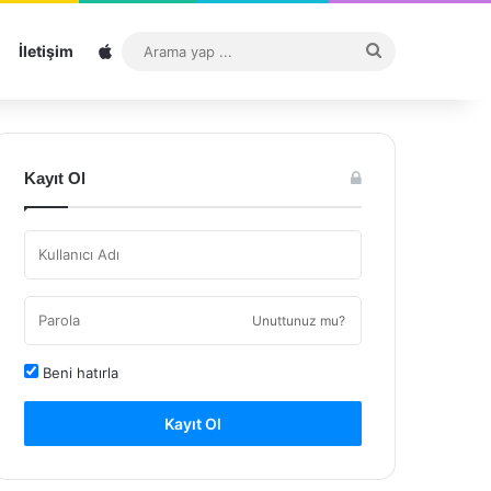
Sitemap
Arama
İletişim
yap
...
Kayıt Ol
Unuttunuz mu?
Beni hatırla
Kayıt Ol