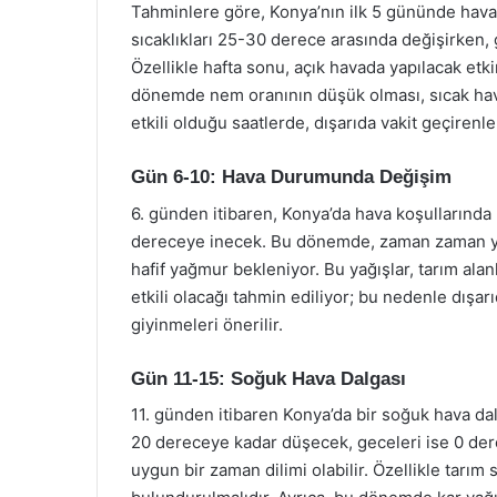
Tahminlere göre, Konya’nın ilk 5 gününde hava
sıcaklıkları 25-30 derece arasında değişirken,
Özellikle hafta sonu, açık havada yapılacak etk
dönemde nem oranının düşük olması, sıcak hav
etkili olduğu saatlerde, dışarıda vakit geçiren
Gün 6-10: Hava Durumunda Değişim
6. günden itibaren, Konya’da hava koşullarında 
dereceye inecek. Bu dönemde, zaman zaman yerel
hafif yağmur bekleniyor. Bu yağışlar, tarım alanl
etkili olacağı tahmin ediliyor; bu nedenle dışar
giyinmeleri önerilir.
Gün 11-15: Soğuk Hava Dalgası
11. günden itibaren Konya’da bir soğuk hava dalg
20 dereceye kadar düşecek, geceleri ise 0 derec
uygun bir zaman dilimi olabilir. Özellikle tarı