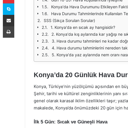
Skype
Konya'da Hava Durumunu Etkileyen Faktö
Hava Durumu Tahminlerinde Kullanılan Tek
E-Posta ile paylaş
SSS (Sıkça Sorulan Sorular)
Yazdır
1. Konya'da en sıcak ay hangisidir?
2. Konya'da kış aylarında kar yağışı ne sık
3. Hava durumu tahminleri ne kadar doğ
4. Hava durumu tahminlerini nereden taki
5. Konya'da yaz aylarında nem oranı nası
Konya’da 20 Günlük Hava Du
Konya, Türkiye’nin yüzölçümü açısından en büyük
Şehir, tarihi ve kültürel zenginliklerinin yanı sı
genel olarak karasal iklim özellikleri taşır; yazl
makalede, Konya’da önümüzdeki 20 gün için ha
İlk 5 Gün: Sıcak ve Güneşli Hava