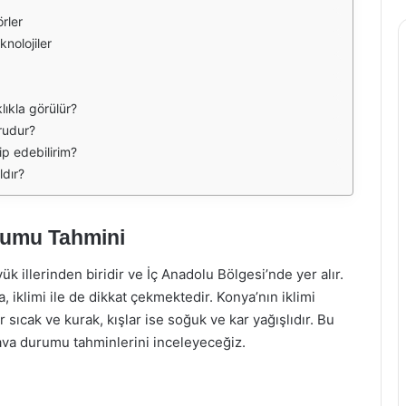
rler
nolojiler
lıkla görülür?
rudur?
p edebilirim?
ldır?
rumu Tahmini
 illerinden biridir ve İç Anadolu Bölgesi’nde yer alır.
ra, iklimi ile de dikkat çekmektedir. Konya’nın iklimi
ar sıcak ve kurak, kışlar ise soğuk ve kar yağışlıdır. Bu
va durumu tahminlerini inceleyeceğiz.