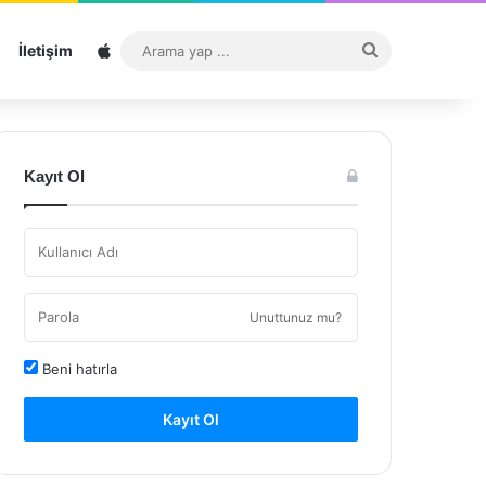
Sitemap
Arama
İletişim
yap
...
Kayıt Ol
Unuttunuz mu?
Beni hatırla
Kayıt Ol