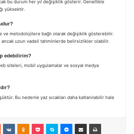
cak bu durum her yıl değişiklik gösterir. Genellikle
ğı yüksektir.
rudur?
 ve metodolojilere bağlı olarak değişiklik gösterebilir.
ancak uzun vadeli tahminlerde belirsizlikler olabilir.
p edebilirim?
eb siteleri, mobil uygulamalar ve sosyal medya
ldır?
üktür. Bu nedenle yaz sıcakları daha katlanılabilir hale
st
Reddit
VKontakte
Odnoklassniki
Pocket
Skype
Messenger
E-Posta ile paylaş
Yazdır