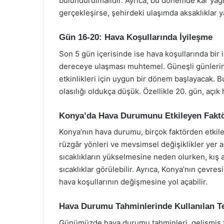
bulundurulmalıdır. Ayrıca, bu dönemde kar yağış
gerçekleşirse, şehirdeki ulaşımda aksaklıklar y
Gün 16-20: Hava Koşullarında İyileşme
Son 5 gün içerisinde ise hava koşullarında bir i
dereceye ulaşması muhtemel. Güneşli günlerin 
etkinlikleri için uygun bir dönem başlayacak. 
olasılığı oldukça düşük. Özellikle 20. gün, açık ha
Konya’da Hava Durumunu Etkileyen Faktö
Konya’nın hava durumu, birçok faktörden etkile
rüzgâr yönleri ve mevsimsel değişiklikler yer al
sıcaklıkların yükselmesine neden olurken, kış 
sıcaklıklar görülebilir. Ayrıca, Konya’nın çevres
hava koşullarının değişmesine yol açabilir.
Hava Durumu Tahminlerinde Kullanılan Te
Günümüzde hava durumu tahminleri, gelişmiş tekn