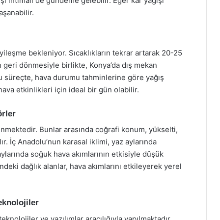
ı ihtimali de gündeme gelebilir. Eğer kar yağışı
aşanabilir.
yileşme bekleniyor. Sıcaklıkların tekrar artarak 20-25
geri dönmesiyle birlikte, Konya’da dış mekan
Bu süreçte, hava durumu tahminlerine göre yağış
va etkinlikleri için ideal bir gün olabilir.
rler
nmektedir. Bunlar arasında coğrafi konum, yükselti,
ır. İç Anadolu’nun karasal iklimi, yaz aylarında
aylarında soğuk hava akımlarının etkisiyle düşük
indeki dağlık alanlar, hava akımlarını etkileyerek yerel
knolojiler
olojiler ve yazılımlar aracılığıyla yapılmaktadır.