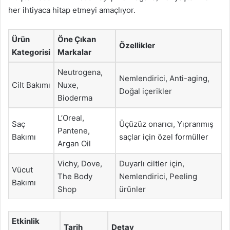
her ihtiyaca hitap etmeyi amaçlıyor.
Ürün
Öne Çıkan
Özellikler
Kategorisi
Markalar
Neutrogena,
Nemlendirici, Anti-aging,
Cilt Bakımı
Nuxe,
Doğal içerikler
Bioderma
L’Oreal,
Saç
Üçüzüz onarıcı, Yıpranmış
Pantene,
Bakımı
saçlar için özel formüller
Argan Oil
Vichy, Dove,
Duyarlı ciltler için,
Vücut
The Body
Nemlendirici, Peeling
Bakımı
Shop
ürünler
Etkinlik
Tarih
Detay