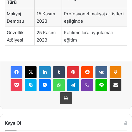
Türü
Makyaj
15 Kasım
Profesyonel makyaj artistleri
Demosu
2023
eşliğinde
Güzellik
25 Kasım
Katılımcılara uygulamalı
Atölyesi
2023
eğitim
Facebook
X
LinkedIn
Tumblr
Pinterest
Reddit
VKontakte
Odnok
Pocket
Skype
Messenger
WhatsApp
Telegram
Viber
Line
E-Posta ile payla
Yazdır
Kayıt Ol