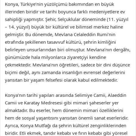
Konya, Türkiye’nin yüzölçümü bakımından en büyük
illerinden biridir ve tarihi boyunca farklı medeniyetlere ev
sahipliği yapmıştır. Şehir, Selçuklular döneminde (11. yüzyıl
– 14. yüzyıl) büyük bir kültürel ve bilimsel merkez haline
gelmiştir. Bu dönemde, Mevlana Celaleddin Rumi’nin
etrafında şekillenen tasavvuf kültürü, şehrin kimliğini
belirleyen unsurlarından biri olmuştur. Mevlana’nın dergâhı,
günümüzde hala milyonlarca ziyaretçiyi kendine
çekmektedir. Mevlana’nın öğretileri, sadece bir dini düşünce
biçimi değil, aynı zamanda insanlığın evrensel değerlerini
yansıtan bir yaşam felsefesi olarak kabul edilmektedir.
Konya’nın tarihi yapıları arasında Selimiye Camii, Alaeddin
Camii ve Karatay Medresesi gibi mimari şaheserler yer
almaktadır. Bu eserler, hem dönemin mimari özelliklerini
hem de sosyal yaşantısını yansıtan önemli sanat eserleridir.
Ayrıca, Konya Mutfağı da şehrin kültürel zenginliklerinden
biridir. Etli ekmek, tandır kebabı ve fırın kebabı gibi yöresel