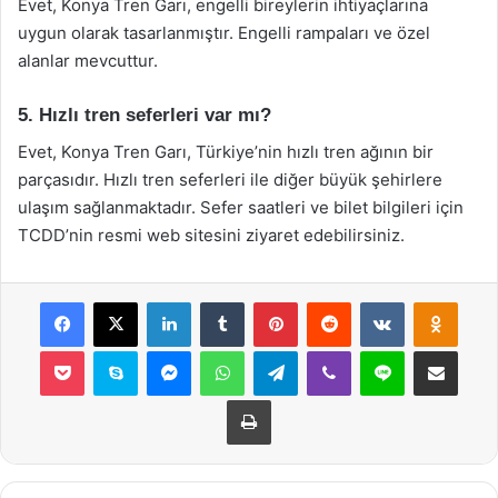
Evet, Konya Tren Garı, engelli bireylerin ihtiyaçlarına
uygun olarak tasarlanmıştır. Engelli rampaları ve özel
alanlar mevcuttur.
5. Hızlı tren seferleri var mı?
Evet, Konya Tren Garı, Türkiye’nin hızlı tren ağının bir
parçasıdır. Hızlı tren seferleri ile diğer büyük şehirlere
ulaşım sağlanmaktadır. Sefer saatleri ve bilet bilgileri için
TCDD’nin resmi web sitesini ziyaret edebilirsiniz.
Facebook
X
LinkedIn
Tumblr
Pinterest
Reddit
VKontakte
Odnok
Pocket
Skype
Messenger
WhatsApp
Telegram
Viber
Line
E-Posta ile payla
Yazdır