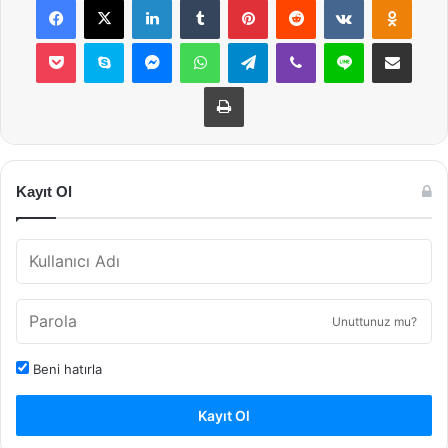
Pocket
Skype
Messenger
WhatsApp
Telegram
Viber
Line
E-Posta ile payla
Yazdır
Kayıt Ol
Unuttunuz mu?
Beni hatırla
Kayıt Ol