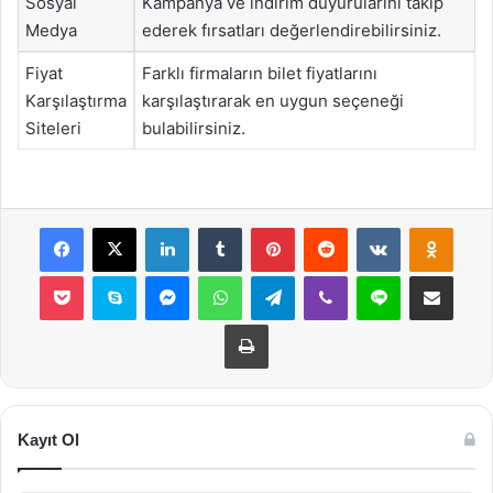
Sosyal
Kampanya ve indirim duyurularını takip
Medya
ederek fırsatları değerlendirebilirsiniz.
Fiyat
Farklı firmaların bilet fiyatlarını
Karşılaştırma
karşılaştırarak en uygun seçeneği
Siteleri
bulabilirsiniz.
Facebook
X
LinkedIn
Tumblr
Pinterest
Reddit
VKontakte
Odnok
Pocket
Skype
Messenger
WhatsApp
Telegram
Viber
Line
E-Posta ile payla
Yazdır
Kayıt Ol