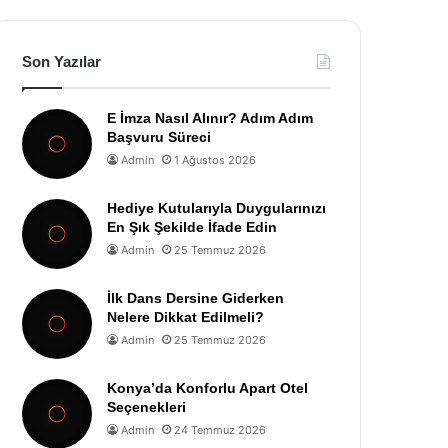
Son Yazılar
E İmza Nasıl Alınır? Adım Adım
Başvuru Süreci
Admin
1 Ağustos 2026
Hediye Kutularıyla Duygularınızı
En Şık Şekilde İfade Edin
Admin
25 Temmuz 2026
İlk Dans Dersine Giderken
Nelere Dikkat Edilmeli?
Admin
25 Temmuz 2026
Konya’da Konforlu Apart Otel
Seçenekleri
Admin
24 Temmuz 2026