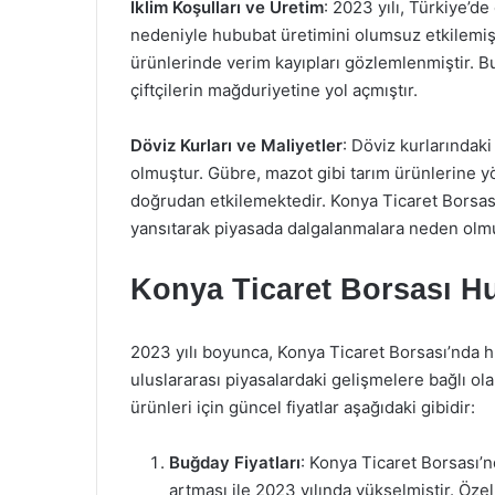
İklim Koşulları ve Üretim
: 2023 yılı, Türkiye’de
nedeniyle hububat üretimini olumsuz etkilemişt
ürünlerinde verim kayıpları gözlemlenmiştir. 
çiftçilerin mağduriyetine yol açmıştır.
Döviz Kurları ve Maliyetler
: Döviz kurlarındaki
olmuştur. Gübre, mazot gibi tarım ürünlerine yöne
doğrudan etkilemektedir. Konya Ticaret Borsası t
yansıtarak piyasada dalgalanmalara neden olm
Konya Ticaret Borsası Hu
2023 yılı boyunca, Konya Ticaret Borsası’nda hu
uluslararası piyasalardaki gelişmelere bağlı ola
ürünleri için güncel fiyatlar aşağıdaki gibidir:
Buğday Fiyatları
: Konya Ticaret Borsası’nd
artması ile 2023 yılında yükselmiştir. Özell