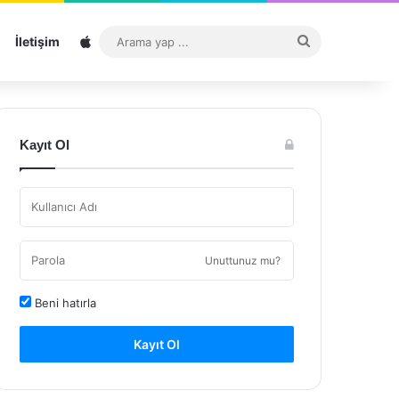
Sitemap
Arama
İletişim
yap
...
Kayıt Ol
Unuttunuz mu?
Beni hatırla
Kayıt Ol