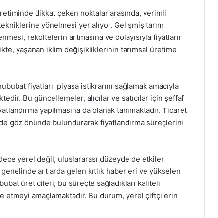
retiminde dikkat çeken noktalar arasında, verimli
 tekniklerine yönelmesi yer alıyor. Gelişmiş tarım
enmesi, rekoltelerin artmasına ve dolayısıyla fiyatların
kte, yaşanan iklim değişikliklerinin tarımsal üretime
ububat fiyatları, piyasa istikrarını sağlamak amacıyla
dir. Bu güncellemeler, alıcılar ve satıcılar için şeffaf
iyatlandırma yapılmasına da olanak tanımaktadır. Ticaret
ini de göz önünde bulundurarak fiyatlandırma süreçlerini
dece yerel değil, uluslararası düzeyde de etkiler
 genelinde art arda gelen kıtlık haberleri ve yükselen
bat üreticileri, bu süreçte sağladıkları kaliteli
de etmeyi amaçlamaktadır. Bu durum, yerel çiftçilerin