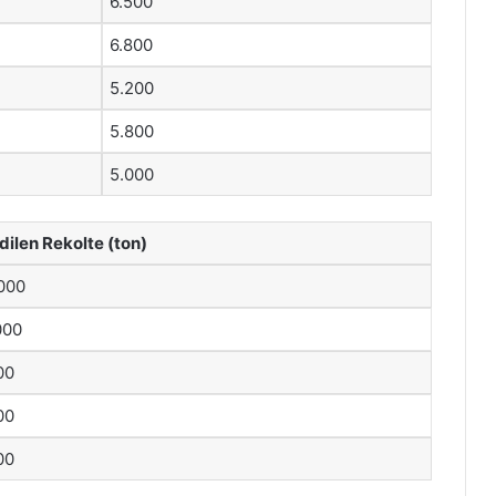
6.500
6.800
5.200
5.800
5.000
dilen Rekolte (ton)
.000
000
00
00
00