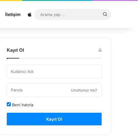
Sitemap
Arama
İletişim
yap
...
Kayıt Ol
Unuttunuz mu?
Beni hatırla
Kayıt Ol