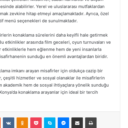
inde alabilirler. Yerel ve uluslararası mutfaklardan
mak zevkine hitap etmeyi amaçlamaktadır. Ayrıca, özel
natif menü seçenekleri de sunulmaktadır.
rlerin konaklama sürelerini daha keyifli hale getirmek
Bu etkinlikler arasında film geceleri, oyun turnuvaları ve
tür etkinliklerle hem eğlenme hem de yeni insanlarla
misafirhanenin sunduğu en önemli avantajlardan biridir.
lama imkanı arayan misafirler için oldukça cazip bir
çeşitli hizmetler ve sosyal olanaklar ile misafirlerin
em akademik hem de sosyal ihtiyaçlara yönelik sunduğu
Konya’da konaklama arayanlar için ideal bir tercih
st
Reddit
VKontakte
Odnoklassniki
Pocket
Skype
Messenger
E-Posta ile paylaş
Yazdır