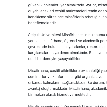
güvenlik önlemleri yer almaktadır. Ayrıca, misa
duyabilecekleri çeşitli malzemeleri temin edeb
konaklama süresince misafirlerin rahatlığını ön
hedeflemektedir.
Selçuk Üniversitesi Misafirhanesi’nin konumu d
yer alan misafirhane, öğrenci ve akademik perso
çevresinde bulunan sosyal alanlar, restoranlar v
karşılamalarına yardımcı olmaktadır. Bu sayed
edici bir deneyim yaşayabilirler.
Misafirhane, çeşitli etkinliklere ev sahipliği ya
seminerler ve konferanslar gibi organizasyonlar
ortamda kalmalarını sağlamaktadır. Bu durum, h
avantaj oluşturmaktadır. Misafirhane, akademik e
bir mekan olarak hizmet vermektedir.
Misafirhanenin sunduğu yemek hizmetleri de dik