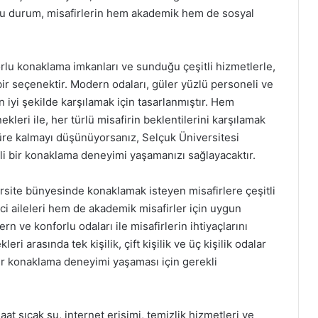
 Bu durum, misafirlerin hem akademik hem de sosyal
rlu konaklama imkanları ve sunduğu çeşitli hizmetlerle,
bir seçenektir. Modern odaları, güler yüzlü personeli ve
n iyi şekilde karşılamak için tasarlanmıştır. Hem
eri ile, her türlü misafirin beklentilerini karşılamak
üre kalmayı düşünüyorsanız, Selçuk Üniversitesi
fli bir konaklama deneyimi yaşamanızı sağlayacaktır.
rsite bünyesinde konaklamak isteyen misafirlere çeşitli
i aileleri hem de akademik misafirler için uygun
n ve konforlu odaları ile misafirlerin ihtiyaçlarını
ri arasında tek kişilik, çift kişilik ve üç kişilik odalar
bir konaklama deneyimi yaşaması için gerekli
t sıcak su, internet erişimi, temizlik hizmetleri ve