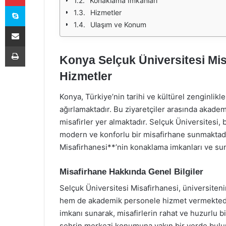
Konaklama İmkanları
Skype
Hizmetler
Ulaşım ve Konum
E-Posta ile paylaş
Yazdır
Konya Selçuk Üniversitesi Mis
Hizmetler
Konya, Türkiye’nin tarihi ve kültürel zenginlikler
ağırlamaktadır. Bu ziyaretçiler arasında akadem
misafirler yer almaktadır. Selçuk Üniversitesi, 
modern ve konforlu bir misafirhane sunmaktad
Misafirhanesi**’nin konaklama imkanları ve sund
Misafirhane Hakkında Genel Bilgiler
Selçuk Üniversitesi Misafirhanesi, üniversite
hem de akademik personele hizmet vermektedir
imkanı sunarak, misafirlerin rahat ve huzurlu bi
şehrin merkezi konumuna yakın bir yerde bulu