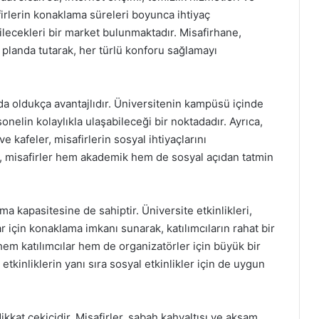
firlerin konaklama süreleri boyunca ihtiyaç
ilecekleri bir market bulunmaktadır. Misafirhane,
 planda tutarak, her türlü konforu sağlamayı
a oldukça avantajlıdır. Üniversitenin kampüsü içinde
nelin kolaylıkla ulaşabileceği bir noktadadır. Ayrıca,
e kafeler, misafirlerin sosyal ihtiyaçlarını
e, misafirler hem akademik hem de sosyal açıdan tatmin
pma kapasitesine de sahiptir. Üniversite etkinlikleri,
 için konaklama imkanı sunarak, katılımcıların rahat bir
em katılımcılar hem de organizatörler için büyük bir
tkinliklerin yanı sıra sosyal etkinlikler için de uygun
kat çekicidir. Misafirler, sabah kahvaltısı ve akşam