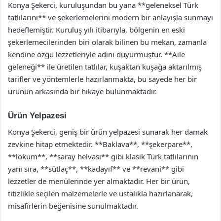
Konya Şekerci, kuruluşundan bu yana **geleneksel Türk
tatlılarını** ve şekerlemelerini modern bir anlayışla sunmayı
hedeflemiştir. Kuruluş yılı itibarıyla, bölgenin en eski
şekerlemecilerinden biri olarak bilinen bu mekan, zamanla
kendine özgü lezzetleriyle adını duyurmuştur. **Aile
geleneği** ile üretilen tatlılar, kuşaktan kuşağa aktarılmış
tarifler ve yöntemlerle hazırlanmakta, bu sayede her bir
ürünün arkasında bir hikaye bulunmaktadır.
Ürün Yelpazesi
Konya Şekerci, geniş bir ürün yelpazesi sunarak her damak
zevkine hitap etmektedir. **Baklava**, **şekerpare**,
**lokum**, **saray helvası** gibi klasik Türk tatlılarının
yanı sıra, **sütlaç**, **kadayıf** ve **revani** gibi
lezzetler de menülerinde yer almaktadır. Her bir ürün,
titizlikle seçilen malzemelerle ve ustalıkla hazırlanarak,
misafirlerin beğenisine sunulmaktadır.