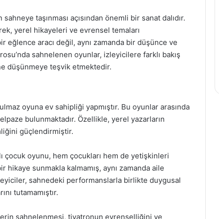
nin sahneye taşınması açısından önemli bir sanat dalıdır.
k, yerel hikayeleri ve evrensel temaları
ir eğlence aracı değil, aynı zamanda bir düşünce ve
rosu’nda sahnelenen oyunlar, izleyicilere farklı bakış
ine düşünmeye teşvik etmektedir.
tulmaz oyuna ev sahipliği yapmıştır. Bu oyunlar arasında
lpaze bulunmaktadır. Özellikle, yerel yazarların
liğini güçlendirmiştir.
lı çocuk oyunu, hem çocukları hem de yetişkinleri
bir hikaye sunmakla kalmamış, aynı zamanda aile
zleyiciler, sahnedeki performanslarla birlikte duygusal
ını tutamamıştır.
rlerin sahnelenmesi, tiyatronun evrenselliğini ve