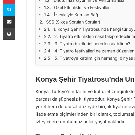
Unutulmaz Oyunlar ve Performanslar
Skype
Özel Etkinlikler ve Festivaller
İzleyiciyle Kurulan Bağ
E-Posta ile paylaş
SSS (Sıkça Sorulan Sorular)
Yazdır
1. Konya Şehir Tiyatrosu'nda hangi tür oy
2. Tiyatro etkinlikleri nasıl takip edebiliri
3. Tiyatro biletlerini nereden alabilirim?
4. Tiyatro festivalleri ne zaman düzenlen
5. Tiyatroya katılım için herhangi bir yaş s
Konya Şehir Tiyatrosu’nda Un
Konya, Türkiye’nin tarihi ve kültürel zenginlikler
parçası da şüphesiz ki tiyatrodur. Konya Şehir 
yerel hem de ulusal düzeyde birçok tiyatrosever
ifade etme biçimlerinden biri olarak, toplumsal
izleyicilere unutulmaz anlar yaşatmaktadır.