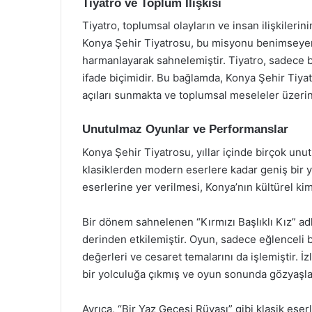
Tiyatro ve Toplum İlişkisi
Tiyatro, toplumsal olayların ve insan ilişkileri
Konya Şehir Tiyatrosu, bu misyonu benimseyere
harmanlayarak sahnelemiştir. Tiyatro, sadece b
ifade biçimidir. Bu bağlamda, Konya Şehir Tiyat
açıları sunmakta ve toplumsal meseleler üzer
Unutulmaz Oyunlar ve Performanslar
Konya Şehir Tiyatrosu, yıllar içinde birçok unu
klasiklerden modern eserlere kadar geniş bir ye
eserlerine yer verilmesi, Konya’nın kültürel kim
Bir dönem sahnelenen “Kırmızı Başlıklı Kız” ad
derinden etkilemiştir. Oyun, sadece eğlenceli 
değerleri ve cesaret temalarını da işlemiştir. İ
bir yolculuğa çıkmış ve oyun sonunda gözyaşlar
Ayrıca, “Bir Yaz Gecesi Rüyası” gibi klasik ese