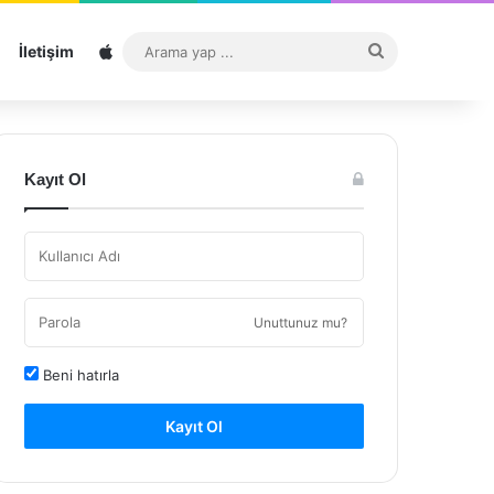
Sitemap
Arama
İletişim
yap
...
Kayıt Ol
Unuttunuz mu?
Beni hatırla
Kayıt Ol