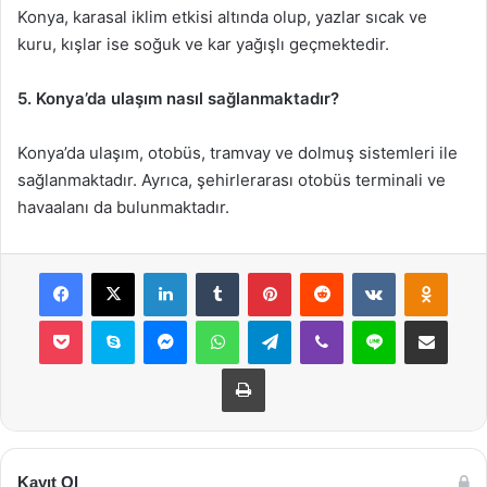
Konya, karasal iklim etkisi altında olup, yazlar sıcak ve
kuru, kışlar ise soğuk ve kar yağışlı geçmektedir.
5. Konya’da ulaşım nasıl sağlanmaktadır?
Konya’da ulaşım, otobüs, tramvay ve dolmuş sistemleri ile
sağlanmaktadır. Ayrıca, şehirlerarası otobüs terminali ve
havaalanı da bulunmaktadır.
Facebook
X
LinkedIn
Tumblr
Pinterest
Reddit
VKontakte
Odnok
Pocket
Skype
Messenger
WhatsApp
Telegram
Viber
Line
E-Posta ile payla
Yazdır
Kayıt Ol