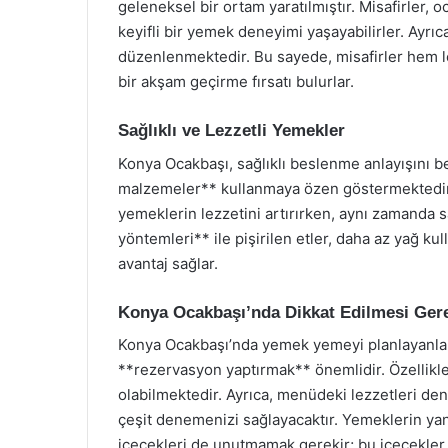
geleneksel bir ortam yaratılmıştır. Misafirler, 
keyifli bir yemek deneyimi yaşayabilirler. Ayrıc
düzenlenmektedir. Bu sayede, misafirler hem le
bir akşam geçirme fırsatı bulurlar.
Sağlıklı ve Lezzetli Yemekler
Konya Ocakbaşı, sağlıklı beslenme anlayışını 
malzemeler** kullanmaya özen göstermektedir. Y
yemeklerin lezzetini artırırken, aynı zamanda s
yöntemleri** ile pişirilen etler, daha az yağ kul
avantaj sağlar.
Konya Ocakbaşı’nda Dikkat Edilmesi Ger
Konya Ocakbaşı’nda yemek yemeyi planlayanlar 
**rezervasyon yaptırmak** önemlidir. Özellikl
olabilmektedir. Ayrıca, menüdeki lezzetleri den
çeşit denemenizi sağlayacaktır. Yemeklerin ya
içecekleri de unutmamak gerekir; bu içecekler