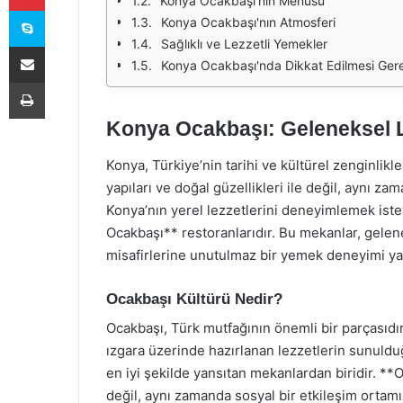
Konya Ocakbaşı'nın Menüsü
Skype
Konya Ocakbaşı'nın Atmosferi
Sağlıklı ve Lezzetli Yemekler
E-Posta ile paylaş
Konya Ocakbaşı'nda Dikkat Edilmesi Ger
Yazdır
Konya Ocakbaşı: Geleneksel L
Konya, Türkiye’nin tarihi ve kültürel zenginlikler
yapıları ve doğal güzellikleri ile değil, aynı z
Konya’nın yerel lezzetlerini deneyimlemek iste
Ocakbaşı** restoranlarıdır. Bu mekanlar, gelen
misafirlerine unutulmaz bir yemek deneyimi ya
Ocakbaşı Kültürü Nedir?
Ocakbaşı, Türk mutfağının önemli bir parçasıdır
ızgara üzerinde hazırlanan lezzetlerin sunuld
en iyi şekilde yansıtan mekanlardan biridir. **
değil, aynı zamanda sosyal bir etkileşim ortamı 