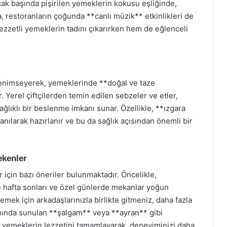
ocak başında pişirilen yemeklerin kokusu eşliğinde,
a, restoranların çoğunda **canlı müzik** etkinlikleri de
zzetli yemeklerin tadını çıkarırken hem de eğlenceli
benimseyerek, yemeklerinde **doğal ve taze
erel çiftçilerden temin edilen sebzeler ve etler,
ağlıklı bir beslenme imkanı sunar. Özellikle, **ızgara
lanılarak hazırlanır ve bu da sağlık açısından önemli bir
ekenler
için bazı öneriler bulunmaktadır. Öncelikle,
e hafta sonları ve özel günlerde mekanlar yoğun
emek için arkadaşlarınızla birlikte gitmeniz, daha fazla
nında sunulan **şalgam** veya **ayran** gibi
, yemeklerin lezzetini tamamlayarak, deneyiminizi daha