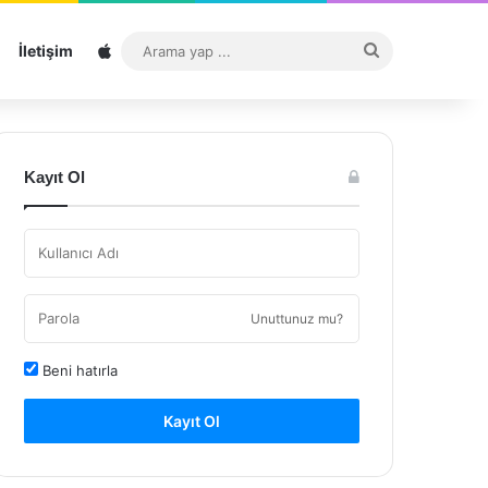
Sitemap
Arama
İletişim
yap
...
Kayıt Ol
Unuttunuz mu?
Beni hatırla
Kayıt Ol