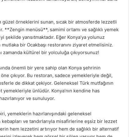
güzel örneklerini sunan, sıcak bir atmosferde lezzetli
dır. **Zengin menüsü**, samimi ortamı ve sağlıklı yemek
iyi şekilde yansıtmaktadır. Eğer Konya’ya yolunuz
mutlaka bir Ocakbaşı restoranını ziyaret etmelisiniz.
 zamanda kültürel bir yolculuğa çıkıyorsunuz!
ında önemli bir yere sahip olan Konya şehrinin
 öne çıkıyor. Bu restoran, sadece yemekleriyle değil,
sferle de dikkat çekiyor. Geleneksel Türk mutfağının
 et yemekleriyle ünlüdür. Konya’nın kendine has
 hazırlanıyor ve sunuluyor.
iri, yemeklerin hazırlanışındaki geleneksel
kebapları ve tandırlarıyla misafirlerine eşsiz bir lezzet
n hem lezzetini artırıyor hem de sağlıklı bir alternatif
lmesini izleyerek hem görsel bir şölen yaşıyor hem de