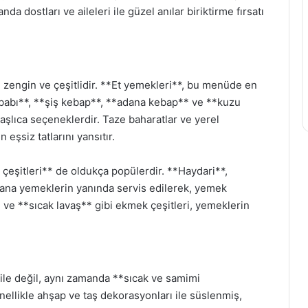
da dostları ve aileleri ile güzel anılar biriktirme fırsatı
zengin ve çeşitlidir. **Et yemekleri**, bu menüde en
kebabı**, **şiş kebap**, **adana kebap** ve **kuzu
başlıca seçeneklerdir. Taze baharatlar ve yerel
eşsiz tatlarını yansıtır.
e çeşitleri** de oldukça popülerdir. **Haydari**,
 ana yemeklerin yanında servis edilerek, yemek
* ve **sıcak lavaş** gibi ekmek çeşitleri, yemeklerin
 ile değil, aynı zamanda **sıcak ve samimi
nellikle ahşap ve taş dekorasyonları ile süslenmiş,