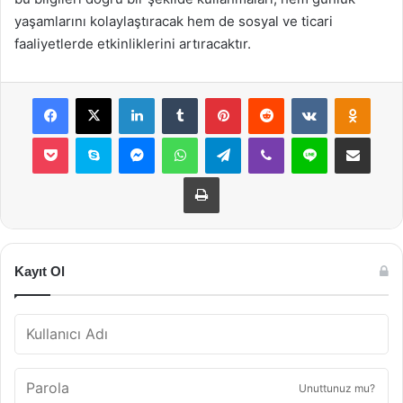
yaşamlarını kolaylaştıracak hem de sosyal ve ticari
faaliyetlerde etkinliklerini artıracaktır.
Facebook
X
LinkedIn
Tumblr
Pinterest
Reddit
VKontakte
Odnok
Pocket
Skype
Messenger
WhatsApp
Telegram
Viber
Line
E-Posta ile payla
Yazdır
Kayıt Ol
Unuttunuz mu?