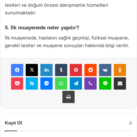
testleri ve doğum öncesi danışmanlık hizmetleri
sunulmaktadır.
5. İlk muayenede neler yapılır?
İlk muayenede, hastanın sağlık geçmişi, fiziksel muayene,
gerekli testler ve muayene sonuçları hakkında bilgi verilir.
Facebook
X
LinkedIn
Tumblr
Pinterest
Reddit
VKontakte
Odnok
Pocket
Skype
Messenger
WhatsApp
Telegram
Viber
Line
E-Posta ile payla
Yazdır
Kayıt Ol