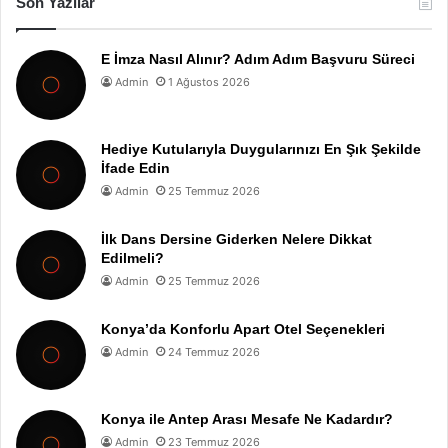
Son Yazılar
E İmza Nasıl Alınır? Adım Adım Başvuru Süreci
Admin
1 Ağustos 2026
Hediye Kutularıyla Duygularınızı En Şık Şekilde
İfade Edin
Admin
25 Temmuz 2026
İlk Dans Dersine Giderken Nelere Dikkat
Edilmeli?
Admin
25 Temmuz 2026
Konya’da Konforlu Apart Otel Seçenekleri
Admin
24 Temmuz 2026
Konya ile Antep Arası Mesafe Ne Kadardır?
Admin
23 Temmuz 2026