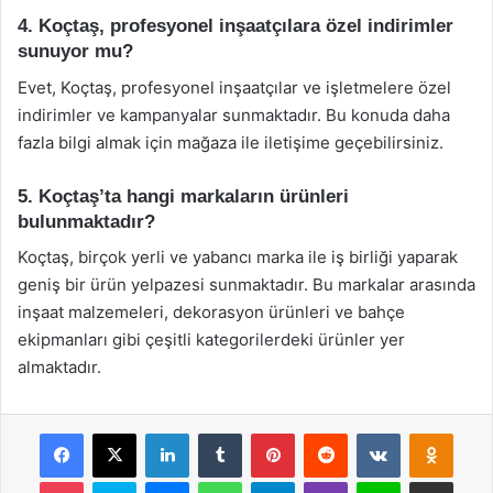
4. Koçtaş, profesyonel inşaatçılara özel indirimler
sunuyor mu?
Evet, Koçtaş, profesyonel inşaatçılar ve işletmelere özel
indirimler ve kampanyalar sunmaktadır. Bu konuda daha
fazla bilgi almak için mağaza ile iletişime geçebilirsiniz.
5. Koçtaş’ta hangi markaların ürünleri
bulunmaktadır?
Koçtaş, birçok yerli ve yabancı marka ile iş birliği yaparak
geniş bir ürün yelpazesi sunmaktadır. Bu markalar arasında
inşaat malzemeleri, dekorasyon ürünleri ve bahçe
ekipmanları gibi çeşitli kategorilerdeki ürünler yer
almaktadır.
Facebook
X
LinkedIn
Tumblr
Pinterest
Reddit
VKontakte
Odnok
Pocket
Skype
Messenger
WhatsApp
Telegram
Viber
Line
E-Posta ile payla