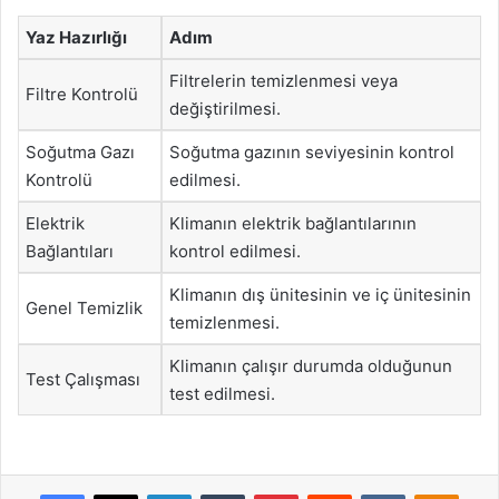
Yaz Hazırlığı
Adım
Filtrelerin temizlenmesi veya
Filtre Kontrolü
değiştirilmesi.
Soğutma Gazı
Soğutma gazının seviyesinin kontrol
Kontrolü
edilmesi.
Elektrik
Klimanın elektrik bağlantılarının
Bağlantıları
kontrol edilmesi.
Klimanın dış ünitesinin ve iç ünitesinin
Genel Temizlik
temizlenmesi.
Klimanın çalışır durumda olduğunun
Test Çalışması
test edilmesi.
Facebook
X
LinkedIn
Tumblr
Pinterest
Reddit
VKontakte
Odnok