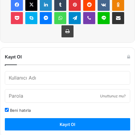
Pocket
Skype
Messenger
WhatsApp
Telegram
Viber
Line
E-Posta ile payla
Yazdır
Kayıt Ol
Unuttunuz mu?
Beni hatırla
Kayıt Ol