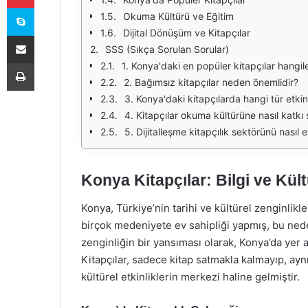
Skype
Okuma Kültürü ve Eğitim
Dijital Dönüşüm ve Kitapçılar
E-Posta ile paylaş
SSS (Sıkça Sorulan Sorular)
Yazdır
1. Konya'daki en popüler kitapçılar hangile
2. Bağımsız kitapçılar neden önemlidir?
3. Konya'daki kitapçılarda hangi tür etki
4. Kitapçılar okuma kültürüne nasıl katkı 
5. Dijitalleşme kitapçılık sektörünü nasıl e
Konya Kitapçılar: Bilgi ve Kül
Konya, Türkiye’nin tarihi ve kültürel zenginlik
birçok medeniyete ev sahipliği yapmış, bu neden
zenginliğin bir yansıması olarak, Konya’da yer a
Kitapçılar, sadece kitap satmakla kalmayıp, aynı
kültürel etkinliklerin merkezi haline gelmiştir.