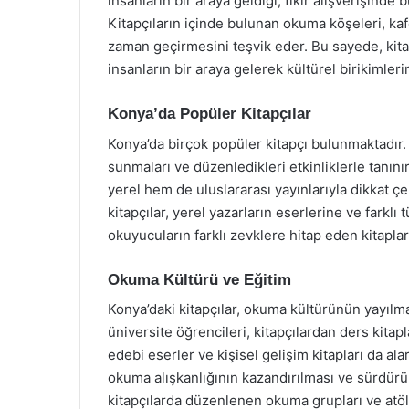
insanların bir araya geldiği, fikir alışverişinde
Kitapçıların içinde bulunan okuma köşeleri, kafe 
zaman geçirmesini teşvik eder. Bu sayede, kitapç
insanların bir araya gelerek kültürel birikimleri
Konya’da Popüler Kitapçılar
Konya’da birçok popüler kitapçı bulunmaktadır. B
sunmaları ve düzenledikleri etkinliklerle tanınır
yerel hem de uluslararası yayınlarıyla dikkat ç
kitapçılar, yerel yazarların eserlerine ve farklı 
okuyucuların farklı zevklere hitap eden kitaplar
Okuma Kültürü ve Eğitim
Konya’daki kitapçılar, okuma kültürünün yayılma
üniversite öğrencileri, kitapçılardan ders kita
edebi eserler ve kişisel gelişim kitapları da alar
okuma alışkanlığının kazandırılması ve sürdürü
kitapçılarda düzenlenen okuma grupları ve atöly