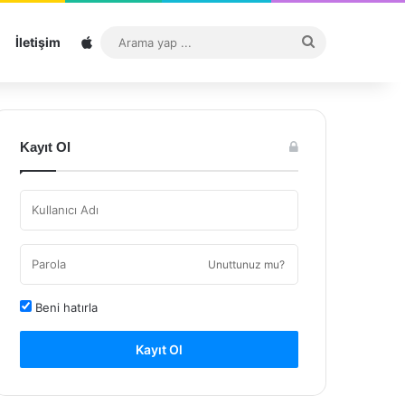
Sitemap
Arama
İletişim
yap
...
Kayıt Ol
Unuttunuz mu?
Beni hatırla
Kayıt Ol