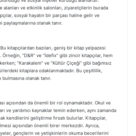
 bulunduğu ve sosyal ilişkiler kurduğu alanlardır.
alanları ve etkinlik salonları, ziyaretçilerin burada
ılar, sosyal hayatın bir parçası haline gelir ve
ni paylaşmalarına olanak tanır.
u kitapçılardan bazıları, geniş bir kitap yelpazesi
. Örneğin, “D&R” ve “İdefix” gibi zincir kitapçılar, hem
ekerken; “Karakalem” ve “Kültür Çiçeği” gibi bağımsız
türlerdeki kitaplara odaklanmaktadır. Bu çeşitlilik,
ı bulmasına olanak tanır.
sı açısından da önemli bir rol oynamaktadır. Okul ve
pları ve yardımcı kaynaklar temin ederken, aynı zamanda
ak kendilerini geliştirme fırsatı bulurlar. Kitapçılar,
lmesi açısından önemli birer merkezdir. Ayrıca,
eler, gençlerin ve yetişkinlerin okuma becerilerini