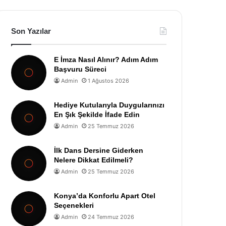
Son Yazılar
E İmza Nasıl Alınır? Adım Adım
Başvuru Süreci
Admin
1 Ağustos 2026
Hediye Kutularıyla Duygularınızı
En Şık Şekilde İfade Edin
Admin
25 Temmuz 2026
İlk Dans Dersine Giderken
Nelere Dikkat Edilmeli?
Admin
25 Temmuz 2026
Konya’da Konforlu Apart Otel
Seçenekleri
Admin
24 Temmuz 2026