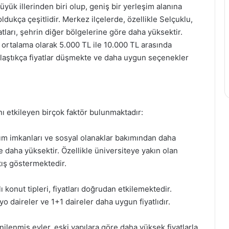
ük illerinden biri olup, geniş bir yerleşim alanına
ldukça çeşitlidir. Merkez ilçelerde, özellikle Selçuklu,
tları, şehrin diğer bölgelerine göre daha yüksektir.
rı ortalama olarak 5.000 TL ile 10.000 TL arasında
laştıkça fiyatlar düşmekte ve daha uygun seçenekler
rını etkileyen birçok faktör bulunmaktadır:
şım imkanları ve sosyal olanaklar bakımından daha
kle daha yüksektir. Özellikle üniversiteye yakın olan
tış göstermektedir.
lı konut tipleri, fiyatları doğrudan etkilemektedir.
yo daireler ve 1+1 daireler daha uygun fiyatlıdır.
lenmiş evler, eski yapılara göre daha yüksek fiyatlarla