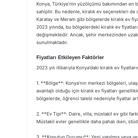
Konya, Türkiye’nin yüzölçümü bakımından en büy
sahiptir. Bu nedenle, kiralık ev seçenekleri de o
Karatay ve Meram gibi bölgelerde kiralık ev fiya
2023 yılında, bu bölgelerdeki kiralık ev fiyatla
değişmektedir. Ancak, şehir merkezinden uzak
sunulmaktadır.
Fiyatları Etkileyen Faktörler
2023 yılı itibarıyla Konya’daki kiralık ev fiyatla
1. **Bölge**: Konya’nın merkezi bölgeleri, ula
avantajlı olduğu için kiralık ev fiyatları genelli
bölgelerde, öğrenci talebi nedeniyle fiyatlar ar
2. **Ev Tipi**: Daire, villa, müstakil ev gibi fark
Müstakil evler genellikle daha pahalı iken, stüd
3. **Konutun Durumu**: Yeni yapılmış veya yeni