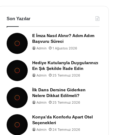
Son Yazılar
E İmza Nasıl Alınır? Adım Adım
Başvuru Süreci
Admin
1 Ağustos 2026
Hediye Kutularıyla Duygularınızı
En Şık Şekilde İfade Edin
Admin
25 Temmuz 2026
İlk Dans Dersine Giderken
Nelere Dikkat Edilmeli?
Admin
25 Temmuz 2026
Konya’da Konforlu Apart Otel
Seçenekleri
Admin
24 Temmuz 2026