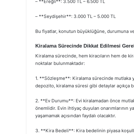
– **Ereğli**: 3.500 TL – 6.500 TL
– **Seydişehir**: 3.000 TL – 5.000 TL
Bu fiyatlar, konutun büyüklüğüne, durumuna v
Kiralama Sürecinde Dikkat Edilmesi Gere
Kiralama sürecinde, hem kiracıların hem de ki
noktalar bulunmaktadır:
1. **Sözleşme**: Kiralama sürecinde mutlaka ya
depozito, kiralama süresi gibi detaylar açıkça be
2. **Ev Durumu**: Evi kiralamadan önce mutl
önemlidir. Evin ihtiyaç duyulan onarımlarının ya
yaşamamak açısından faydalı olacaktır.
3. **Kira Bedeli**: Kira bedelinin piyasa koşul