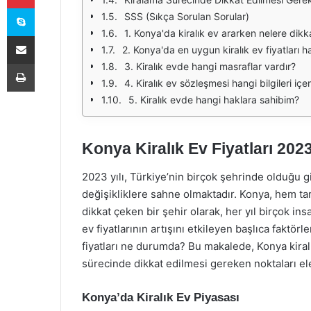
Skype
SSS (Sıkça Sorulan Sorular)
1. Konya'da kiralık ev ararken nelere dikk
E-Posta ile paylaş
2. Konya'da en uygun kiralık ev fiyatları 
Yazdır
3. Kiralık evde hangi masraflar vardır?
4. Kiralık ev sözleşmesi hangi bilgileri içe
5. Kiralık evde hangi haklara sahibim?
Konya Kiralık Ev Fiyatları 202
2023 yılı, Türkiye’nin birçok şehrinde olduğu 
değişikliklere sahne olmaktadır. Konya, hem ta
dikkat çeken bir şehir olarak, her yıl birçok ins
ev fiyatlarının artışını etkileyen başlıca faktörl
fiyatları ne durumda? Bu makalede, Konya kiralık
sürecinde dikkat edilmesi gereken noktaları ele
Konya’da Kiralık Ev Piyasası