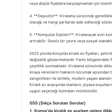
veya düşük fiyatlarla karşılaşmamak için önemli
4. **Depozito**: Kiralama sürecinde genellikle
olacağı ve hangi şartlarda iade edileceği sözle
5. **Komşuluk İlişkileri**: Kiralanacak evin kom
artırabilir. Sessiz bir çevre veya sosyal olanak
2023 yılında Konya’da kiralık ev fiyatları, şehi
değişiklik göstermektedir. Farklı bölgelerdeki fiy
çeşitlilik sunmaktadır. Kiralama sürecinde dikk
kiraya verenlerin haklarını korumak açısından b
zenginlikleri ile birlikte, modern yaşam alanla
Kiralık ev arayışında olanların, piyasa koşullar
uygun seçeneği bulmaları mümkündür.
SSS (Sıkça Sorulan Sorular)
1. Konya’da kiralık ev ararken nelere dik