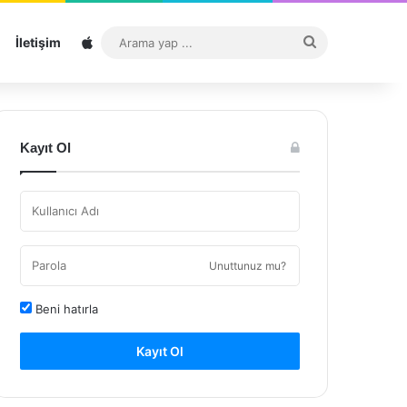
Sitemap
Arama
İletişim
yap
...
Kayıt Ol
Unuttunuz mu?
Beni hatırla
Kayıt Ol