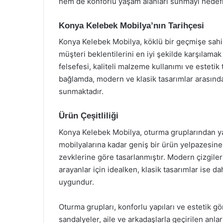
hem de konforlu yaşam alanları sunmayı hedefl
Konya Kelebek Mobilya’nın Tarihçesi
Konya Kelebek Mobilya, köklü bir geçmişe sahip 
müşteri beklentilerini en iyi şekilde karşılamak
felsefesi, kaliteli malzeme kullanımı ve estetik
bağlamda, modern ve klasik tasarımlar arasında
sunmaktadır.
Ürün Çeşitliliği
Konya Kelebek Mobilya, oturma gruplarından ya
mobilyalarına kadar geniş bir ürün yelpazesine sa
zevklerine göre tasarlanmıştır. Modern çizgiler
arayanlar için idealken, klasik tasarımlar ise d
uygundur.
Oturma grupları, konforlu yapıları ve estetik 
sandalyeler, aile ve arkadaşlarla geçirilen anlar