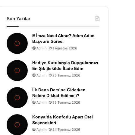
Son Yazılar
E İmza Nasıl Alınır? Adım Adım
Başvuru Süreci
Admin
1 Ağustos 2026
Hediye Kutularıyla Duygularınızı
En Şık Şekilde İfade Edin
Admin
25 Temmuz 2026
İlk Dans Dersine Giderken
Nelere Dikkat Edilmeli?
Admin
25 Temmuz 2026
Konya’da Konforlu Apart Otel
Seçenekleri
Admin
24 Temmuz 2026