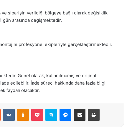
e siparişin verildiği bölgeye bağlı olarak değişiklik
14 gün arasında değişmektedir.
montajını profesyonel ekipleriyle gerçekleştirmektedir.
mektedir. Genel olarak, kullanılmamış ve orijinal
 iade edilebilir. İade süreci hakkında daha fazla bilgi
ek faydalı olacaktır.
st
Reddit
VKontakte
Odnoklassniki
Pocket
Skype
Messenger
E-Posta ile paylaş
Yazdır