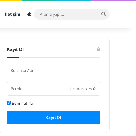
Sitemap
Arama
İletişim
yap
...
Kayıt Ol
Unuttunuz mu?
Beni hatırla
Kayıt Ol