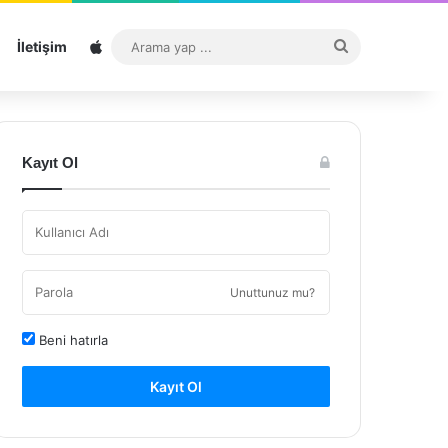
Sitemap
Arama
İletişim
yap
...
Kayıt Ol
Unuttunuz mu?
Beni hatırla
Kayıt Ol