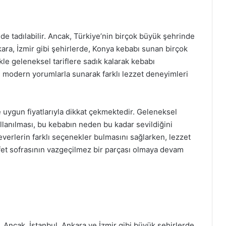
de tadılabilir. Ancak, Türkiye’nin birçok büyük şehrinde
ra, İzmir gibi şehirlerde, Konya kebabı sunan birçok
kle geleneksel tariflere sadık kalarak kebabı
bı modern yorumlarla sunarak farklı lezzet deneyimleri
uygun fiyatlarıyla dikkat çekmektedir. Geleneksel
ullanılması, bu kebabın neden bu kadar sevildiğini
everlerin farklı seçenekler bulmasını sağlarken, lezzet
fet sofrasının vazgeçilmez bir parçası olmaya devam
r. Ancak, İstanbul, Ankara ve İzmir gibi büyük şehirlerde