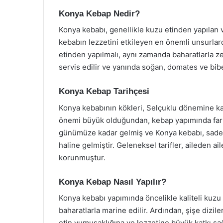
Konya Kebap Nedir?
Konya kebabı, genellikle kuzu etinden yapılan ve
kebabın lezzetini etkileyen en önemli unsurlard
etinden yapılmalı, aynı zamanda baharatlarla zen
servis edilir ve yanında soğan, domates ve bibe
Konya Kebap Tarihçesi
Konya kebabının kökleri, Selçuklu dönemine k
önemi büyük olduğundan, kebap yapımında farklı 
günümüze kadar gelmiş ve Konya kebabı, sadece
haline gelmiştir. Geleneksel tarifler, aileden a
korunmuştur.
Konya Kebap Nasıl Yapılır?
Konya kebabı yapımında öncelikle kaliteli kuzu e
baharatlarla marine edilir. Ardından, şişe dizile
etin yumuşaklığına ve lezzetine büyük katkı sağl