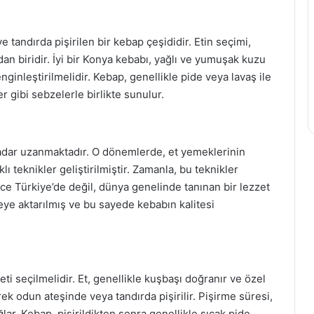
 tandırda pişirilen bir kebap çeşididir. Etin seçimi,
an biridir. İyi bir Konya kebabı, yağlı ve yumuşak kuzu
ginleştirilmelidir. Kebap, genellikle pide veya lavaş ile
r gibi sebzelerle birlikte sunulur.
adar uzanmaktadır. O dönemlerde, et yemeklerinin
teknikler geliştirilmiştir. Zamanla, bu teknikler
 Türkiye’de değil, dünya genelinde tanınan bir lezzet
ileye aktarılmış ve bu sayede kebabın kalitesi
ti seçilmelidir. Et, genellikle kuşbaşı doğranır ve özel
rek odun ateşinde veya tandırda pişirilir. Pişirme süresi,
ar. Kebap, pişirildikten sonra genellikle sıcak pide