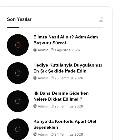
Son Yazılar
E İmza Nasıl Alınır? Adım Adım
Başvuru Süreci
Admin
1 Ağustos 2026
Hediye Kutularıyla Duygularınızı
En Şık Şekilde İfade Edin
Admin
25 Temmuz 2026
İlk Dans Dersine Giderken
Nelere Dikkat Edilmeli?
Admin
25 Temmuz 2026
Konya’da Konforlu Apart Otel
Seçenekleri
Admin
24 Temmuz 2026