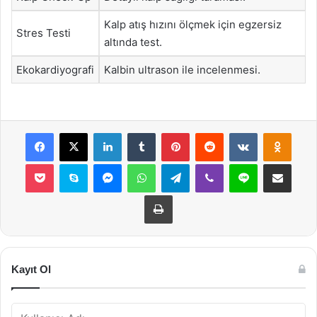
Kalp atış hızını ölçmek için egzersiz
Stres Testi
altında test.
Ekokardiyografi
Kalbin ultrason ile incelenmesi.
Facebook
X
LinkedIn
Tumblr
Pinterest
Reddit
VKontakte
Odnok
Pocket
Skype
Messenger
WhatsApp
Telegram
Viber
Line
E-Posta ile payla
Yazdır
Kayıt Ol