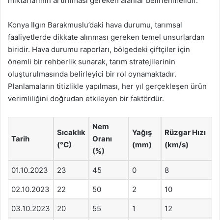
miktarlarının artırılması gereken alanlar belirlenmelidir.
Konya Ilgın Barakmuslu’daki hava durumu, tarımsal
faaliyetlerde dikkate alınması gereken temel unsurlardan
biridir. Hava durumu raporları, bölgedeki çiftçiler için
önemli bir rehberlik sunarak, tarım stratejilerinin
oluşturulmasında belirleyici bir rol oynamaktadır.
Planlamaların titizlikle yapılması, her yıl gerçekleşen ürün
verimliliğini doğrudan etkileyen bir faktördür.
Nem
Sıcaklık
Yağış
Rüzgar Hızı
Tarih
Oranı
(°C)
(mm)
(km/s)
(%)
01.10.2023
23
45
0
8
02.10.2023
22
50
2
10
03.10.2023
20
55
1
12