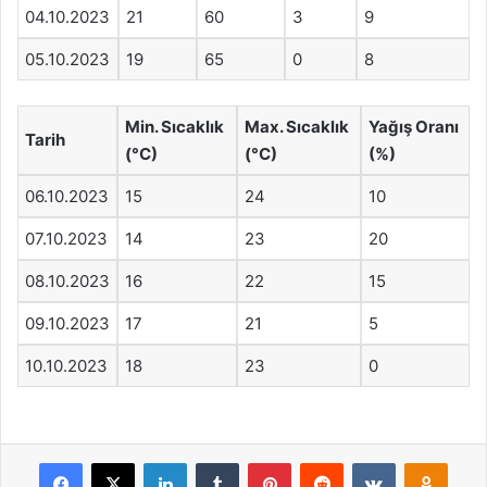
04.10.2023
21
60
3
9
05.10.2023
19
65
0
8
Min. Sıcaklık
Max. Sıcaklık
Yağış Oranı
Tarih
(°C)
(°C)
(%)
06.10.2023
15
24
10
07.10.2023
14
23
20
08.10.2023
16
22
15
09.10.2023
17
21
5
10.10.2023
18
23
0
Facebook
X
LinkedIn
Tumblr
Pinterest
Reddit
VKontakte
Odnok