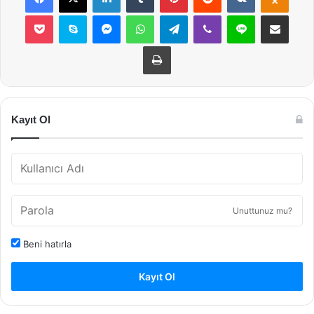
Pocket
Skype
Messenger
WhatsApp
Telegram
Viber
Line
E-Posta ile payla
Yazdır
Kayıt Ol
Unuttunuz mu?
Beni hatırla
Kayıt Ol