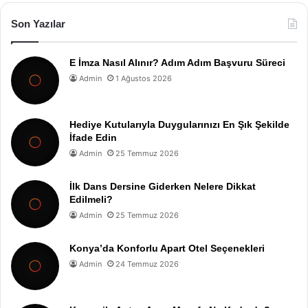
Son Yazılar
E İmza Nasıl Alınır? Adım Adım Başvuru Süreci
Admin
1 Ağustos 2026
Hediye Kutularıyla Duygularınızı En Şık Şekilde
İfade Edin
Admin
25 Temmuz 2026
İlk Dans Dersine Giderken Nelere Dikkat
Edilmeli?
Admin
25 Temmuz 2026
Konya’da Konforlu Apart Otel Seçenekleri
Admin
24 Temmuz 2026